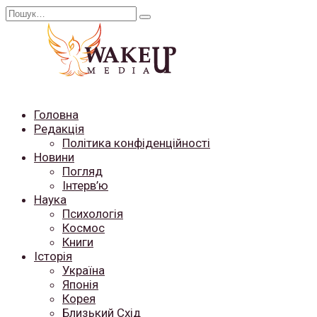
Перейти
Search
до
for:
вмісту
Головна
Редакція
Політика конфіденційності
Новини
Погляд
Інтерв’ю
Наука
Психологія
Космос
Книги
Історія
Україна
Японія
Корея
Близький Схід