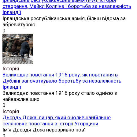
створення, Майкл Коллінз і боротьба за незалежність
Ірландії
Ірландська республіканська армія, більш відома за
абревіатурою
0
Історія
Великоднє повстання 1916 року: як повстання в
Дубліні започаткувало боротьбу за незалежність
Ірландії
Великоднє повстання 1916 року стало однією з
найважливіших
0
Історія
Дьєрдь Дожа: лицар, який очолив найбільше
селянське повстання в історії Угорщини
Ім’я Дьєрдя Дожі нерозривно пов’
0