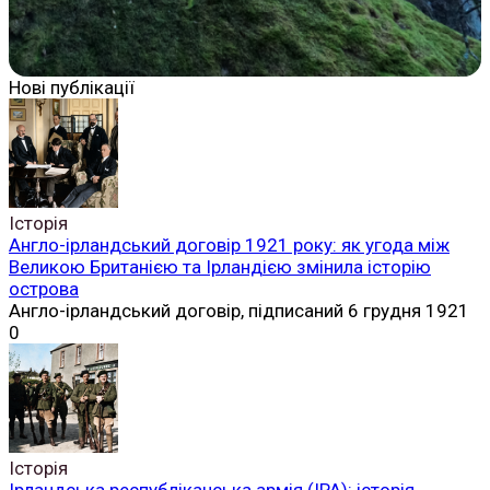
Нові публікації
Історія
Англо-ірландський договір 1921 року: як угода між
Великою Британією та Ірландією змінила історію
острова
Англо-ірландський договір, підписаний 6 грудня 1921
0
Історія
Ірландська республіканська армія (ІРА): історія