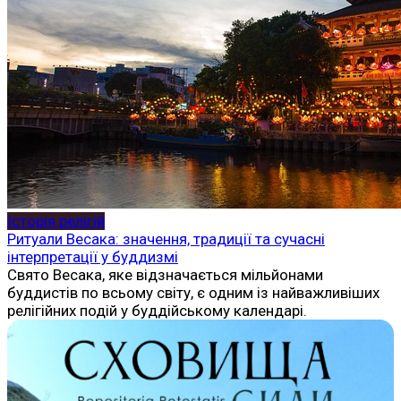
Історія релігій
Ритуали Весака: значення, традиції та сучасні
інтерпретації у буддизмі
Свято Весака, яке відзначається мільйонами
буддистів по всьому світу, є одним із найважливіших
релігійних подій у буддійському календарі.