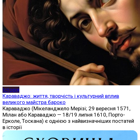
Історія
Караваджо: життя, творчість і культурний вплив
великого майстра бароко
Караваджо (Мікеланджело Мерізі; 29 вересня 1571,
Мілан або Караваджо — 18/19 липня 1610, Порто-
Ерколе, Тоскана) є однією з найвизначніших постатей
в історії