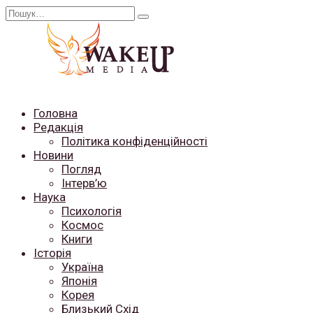
Перейти
Search
до
for:
вмісту
Головна
Редакція
Політика конфіденційності
Новини
Погляд
Інтерв’ю
Наука
Психологія
Космос
Книги
Історія
Україна
Японія
Корея
Близький Схід