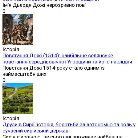
Ім’я Дьєрдя Дожі нерозривно пов’
0
Історія
Повстання Дожі (1514): найбільше селянське
повстання середньовічної Угорщини та його наслідки
Повстання Дожі 1514 року стало одним із
наймасштабніших
0
Історія
Друзи в Сирії: історія, боротьба за автономію та роль у
сучасній сирійській державі
Сирія є країною, де сьогодні проживає найбільша