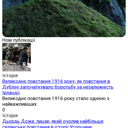
Нові публікації
Історія
Великоднє повстання 1916 року: як повстання в
Дубліні започаткувало боротьбу за незалежність
Ірландії
Великоднє повстання 1916 року стало однією з
найважливіших
0
Історія
Дьєрдь Дожа: лицар, який очолив найбільше
селянське повстання в історії Угорщини