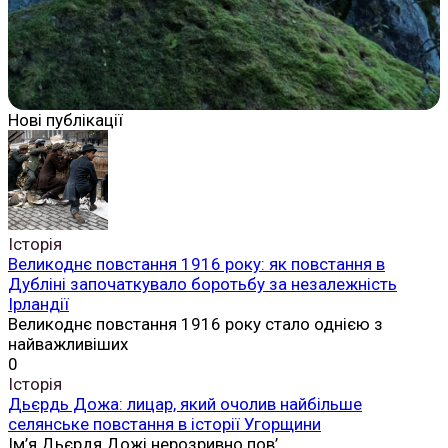
Нові публікації
Історія
Великоднє повстання 1916 року: як повстання в
Дубліні започаткувало боротьбу за незалежність
Ірландії
Великоднє повстання 1916 року стало однією з
найважливіших
0
Історія
Дьєрдь Дожа: лицар, який очолив найбільше
селянське повстання в історії Угорщини
Ім’я Дьєрдя Дожі нерозривно пов’