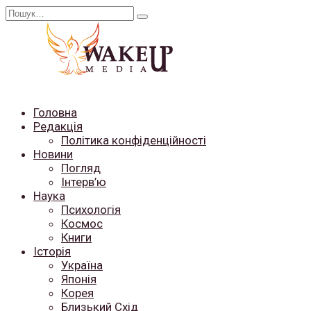
Перейти
Search
до
for:
вмісту
Головна
Редакція
Політика конфіденційності
Новини
Погляд
Інтерв’ю
Наука
Психологія
Космос
Книги
Історія
Україна
Японія
Корея
Близький Схід