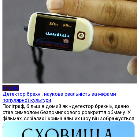
Історія
Детектор брехні: наукова реальність за міфами
популярної культури
Поліграф, більш відомий як «детектор брехні», давно
став символом безпомилкового розкриття обману. У
фільмах, серіалах і кримінальних шоу він зображується