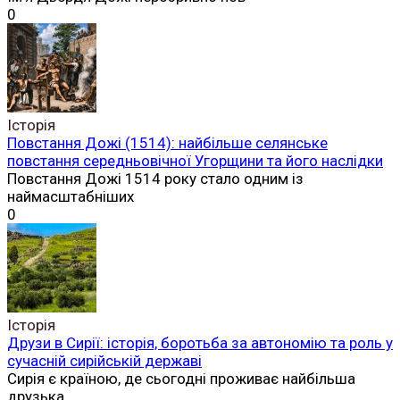
0
Історія
Повстання Дожі (1514): найбільше селянське
повстання середньовічної Угорщини та його наслідки
Повстання Дожі 1514 року стало одним із
наймасштабніших
0
Історія
Друзи в Сирії: історія, боротьба за автономію та роль у
сучасній сирійській державі
Сирія є країною, де сьогодні проживає найбільша
друзька