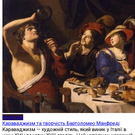
Культура
Караваджизм та творчість Бартоломео Манфреді
Караваджизм — художній стиль, який виник у Італії в