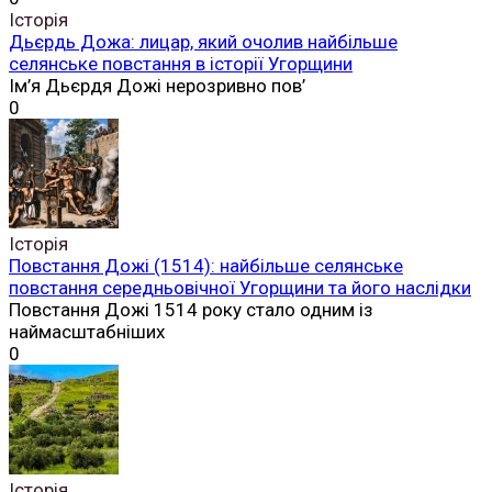
Історія
Дьєрдь Дожа: лицар, який очолив найбільше
селянське повстання в історії Угорщини
Ім’я Дьєрдя Дожі нерозривно пов’
0
Історія
Повстання Дожі (1514): найбільше селянське
повстання середньовічної Угорщини та його наслідки
Повстання Дожі 1514 року стало одним із
наймасштабніших
0
Історія