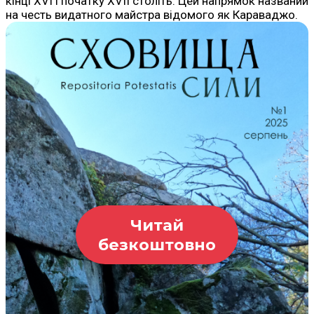
кінці XVI і початку XVII століть. Цей напрямок названий
на честь видатного майстра відомого як Караваджо.
Читай
безкоштовно