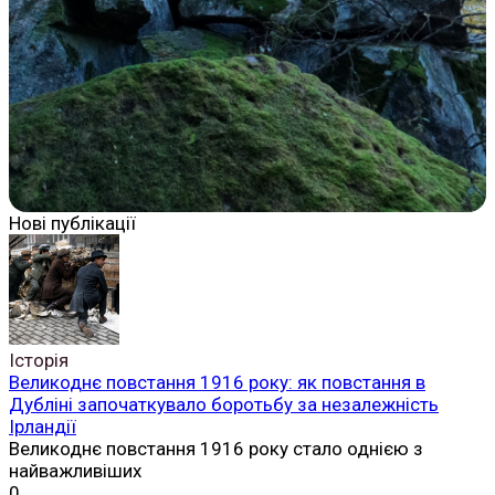
Нові публікації
Історія
Великоднє повстання 1916 року: як повстання в
Дубліні започаткувало боротьбу за незалежність
Ірландії
Великоднє повстання 1916 року стало однією з
найважливіших
0