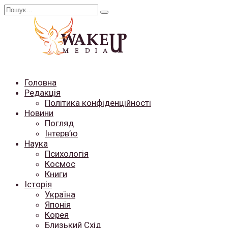
Перейти
Search
до
for:
вмісту
Головна
Редакція
Політика конфіденційності
Новини
Погляд
Інтерв’ю
Наука
Психологія
Космос
Книги
Історія
Україна
Японія
Корея
Близький Схід