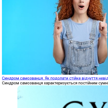
Синдром самозванця. Як подолати стійке відчуття неві
Синдром самозванця характеризується постійним сумніво