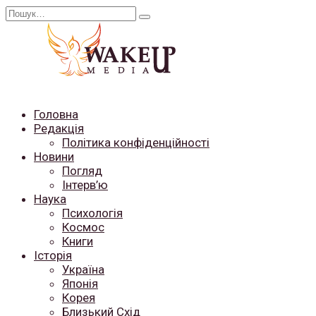
Перейти
Search
до
for:
вмісту
Головна
Редакція
Політика конфіденційності
Новини
Погляд
Інтерв’ю
Наука
Психологія
Космос
Книги
Історія
Україна
Японія
Корея
Близький Схід