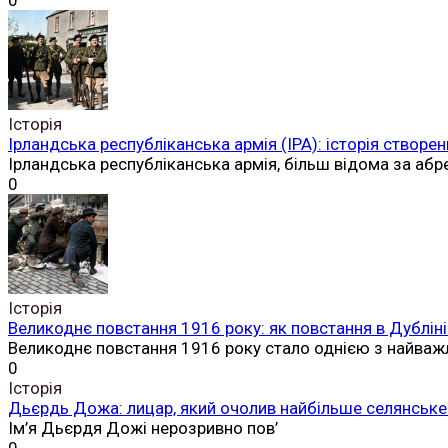
0
Історія
Ірландська республіканська армія (ІРА): історія створен
Ірландська республіканська армія, більш відома за аб
0
Історія
Великоднє повстання 1916 року: як повстання в Дубліні
Великоднє повстання 1916 року стало однією з найваж
0
Історія
Дьєрдь Дожа: лицар, який очолив найбільше селянське 
Ім’я Дьєрдя Дожі нерозривно пов’