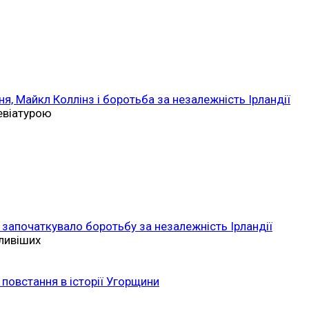
ня, Майкл Коллінз і боротьба за незалежність Ірландії
ревіатурою
 започаткувало боротьбу за незалежність Ірландії
ливіших
повстання в історії Угорщини