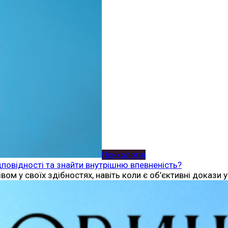
Психологія
дповідності та знайти внутрішню впевненість?
м у своїх здібностях, навіть коли є об’єктивні докази 