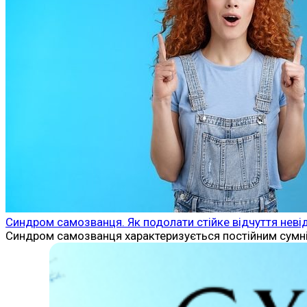
Синдром самозванця. Як подолати стійке відчуття неві
Синдром самозванця характеризується постійним сумніво