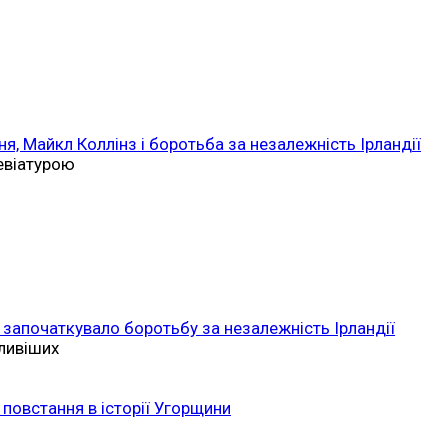
ня, Майкл Коллінз і боротьба за незалежність Ірландії
ревіатурою
 започаткувало боротьбу за незалежність Ірландії
ливіших
повстання в історії Угорщини