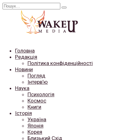
Перейти
Search
до
for:
вмісту
Головна
Редакція
Політика конфіденційності
Новини
Погляд
Інтерв’ю
Наука
Психологія
Космос
Книги
Історія
Україна
Японія
Корея
Близький Схід