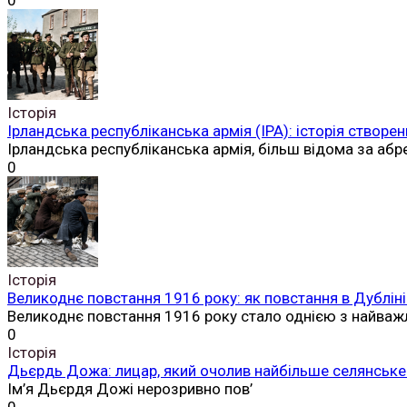
0
Історія
Ірландська республіканська армія (ІРА): історія створен
Ірландська республіканська армія, більш відома за аб
0
Історія
Великоднє повстання 1916 року: як повстання в Дубліні
Великоднє повстання 1916 року стало однією з найваж
0
Історія
Дьєрдь Дожа: лицар, який очолив найбільше селянське 
Ім’я Дьєрдя Дожі нерозривно пов’