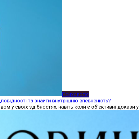
Психологія
дповідності та знайти внутрішню впевненість?
м у своїх здібностях, навіть коли є об’єктивні докази 