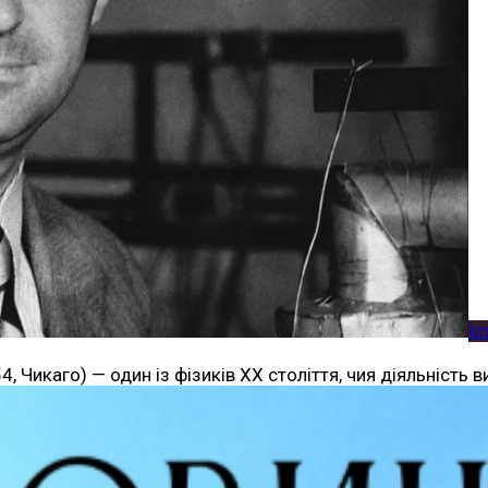
Іс
, Чикаго) — один із фізиків ХХ століття, чия діяльність