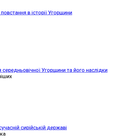
повстання в історії Угорщини
 середньовічної Угорщини та його наслідки
ніших
 сучасній сирійській державі
ька