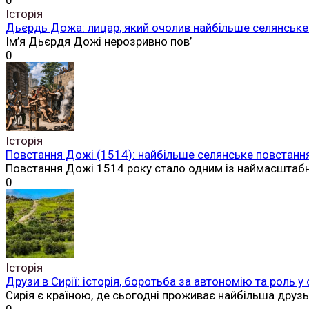
0
Історія
Дьєрдь Дожа: лицар, який очолив найбільше селянське 
Ім’я Дьєрдя Дожі нерозривно пов’
0
Історія
Повстання Дожі (1514): найбільше селянське повстання
Повстання Дожі 1514 року стало одним із наймасштаб
0
Історія
Друзи в Сирії: історія, боротьба за автономію та роль у
Сирія є країною, де сьогодні проживає найбільша друз