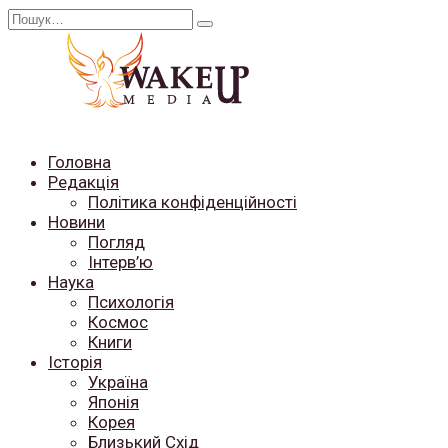
Перейти
Search
до
for:
вмісту
Головна
Редакція
Політика конфіденційності
Новини
Погляд
Інтерв’ю
Наука
Психологія
Космос
Книги
Історія
Україна
Японія
Корея
Близький Схід