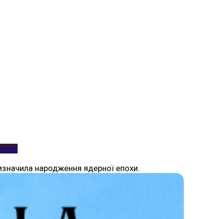
торія
 визначила народження ядерної епохи.