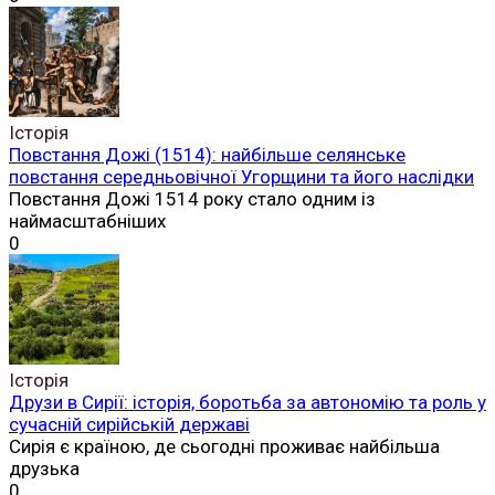
Історія
Повстання Дожі (1514): найбільше селянське
повстання середньовічної Угорщини та його наслідки
Повстання Дожі 1514 року стало одним із
наймасштабніших
0
Історія
Друзи в Сирії: історія, боротьба за автономію та роль у
сучасній сирійській державі
Сирія є країною, де сьогодні проживає найбільша
друзька
0