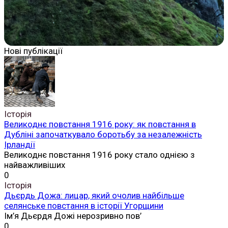
Нові публікації
Історія
Великоднє повстання 1916 року: як повстання в
Дубліні започаткувало боротьбу за незалежність
Ірландії
Великоднє повстання 1916 року стало однією з
найважливіших
0
Історія
Дьєрдь Дожа: лицар, який очолив найбільше
селянське повстання в історії Угорщини
Ім’я Дьєрдя Дожі нерозривно пов’
0