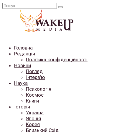
Перейти
Search
до
for:
вмісту
Головна
Редакція
Політика конфіденційності
Новини
Погляд
Інтерв’ю
Наука
Психологія
Космос
Книги
Історія
Україна
Японія
Корея
Близький Схід