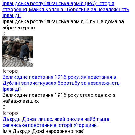
Ірландська республіканська армія (ІРА): історія
створення, Майкл Коллінз і боротьба за незалежність
Ірландії
Ірландська республіканська армія, більш відома за
абревіатурою
0
Історія
Великоднє повстання 1916 року: як повстання в
Дубліні започаткувало боротьбу за незалежність
Ірландії
Великоднє повстання 1916 року стало однією з
найважливіших
0
Історія
Дьєрдь Дожа: лицар, який очолив найбільше
селянське повстання в історії Угорщини
Ім’я Дьєрдя Дожі нерозривно пов’