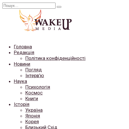
Перейти
Search
до
for:
вмісту
Головна
Редакція
Політика конфіденційності
Новини
Погляд
Інтерв’ю
Наука
Психологія
Космос
Книги
Історія
Україна
Японія
Корея
Близький Схід