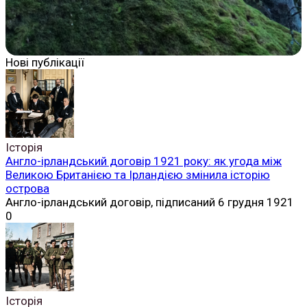
Нові публікації
Історія
Англо-ірландський договір 1921 року: як угода між
Великою Британією та Ірландією змінила історію
острова
Англо-ірландський договір, підписаний 6 грудня 1921
0
Історія