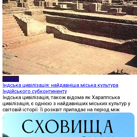
Історія
Індська цивілізація: найдавніша міська культура
Індійського субконтиненту
Індська цивілізація, також відома як Хараппська
цивілізація, є однією з найдавніших міських культур у
світовій історії. Її розквіт припадає на період між