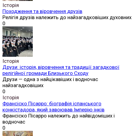
Історія
Походження та віровчення друзів
Релігія друзів належить до найзагадковіших духовних
0
Історія
Друзи: історія, віровчення та традиції загадкової
релігійної громади Близького Сходу
Друзи — одна з найцікавіших і водночас
найзагадковіших
0
Історія
Франсіско Пісарро: біографія іспанського
конкістадора, який завоював Імперію інків
Франсіско Пісарро належить до найвідоміших і
водночас
0