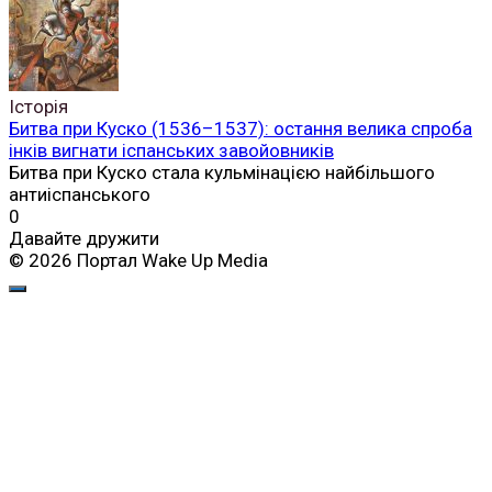
Історія
Битва при Куско (1536–1537): остання велика спроба
інків вигнати іспанських завойовників
Битва при Куско стала кульмінацією найбільшого
антиіспанського
0
Давайте дружити
© 2026 Портал Wake Up Media