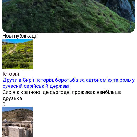
Нові публікації
Історія
Друзи в Сирії: історія, боротьба за автономію та роль у
сучасній сирійській державі
Сирія є країною, де сьогодні проживає найбільша
друзька
0