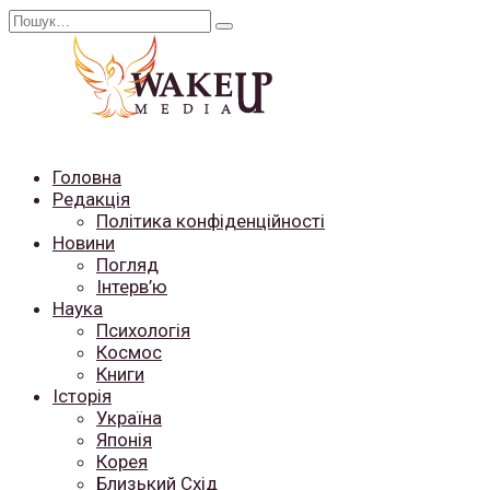
Перейти
Search
до
for:
вмісту
Головна
Редакція
Політика конфіденційності
Новини
Погляд
Інтерв’ю
Наука
Психологія
Космос
Книги
Історія
Україна
Японія
Корея
Близький Схід