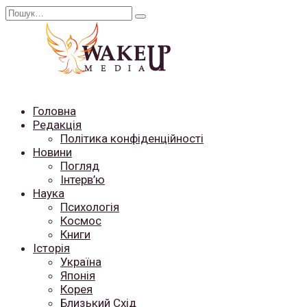
Перейти
Search
до
for:
вмісту
Головна
Редакція
Політика конфіденційності
Новини
Погляд
Інтерв’ю
Наука
Психологія
Космос
Книги
Історія
Україна
Японія
Корея
Близький Схід