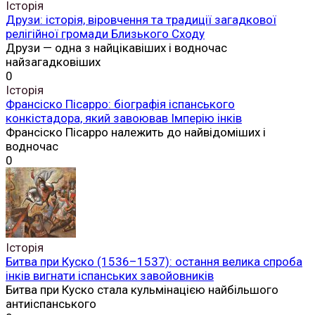
Історія
Друзи: історія, віровчення та традиції загадкової
релігійної громади Близького Сходу
Друзи — одна з найцікавіших і водночас
найзагадковіших
0
Історія
Франсіско Пісарро: біографія іспанського
конкістадора, який завоював Імперію інків
Франсіско Пісарро належить до найвідоміших і
водночас
0
Історія
Битва при Куско (1536–1537): остання велика спроба
інків вигнати іспанських завойовників
Битва при Куско стала кульмінацією найбільшого
антиіспанського