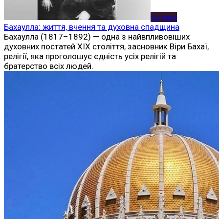
Історія
Бахаулла: життя, вчення та духовна спадщина
Бахаулла (1817–1892) — одна з найвпливовіших
духовних постатей XIX століття, засновник Віри Бахаї,
релігії, яка проголошує єдність усіх релігій та
братерство всіх людей.