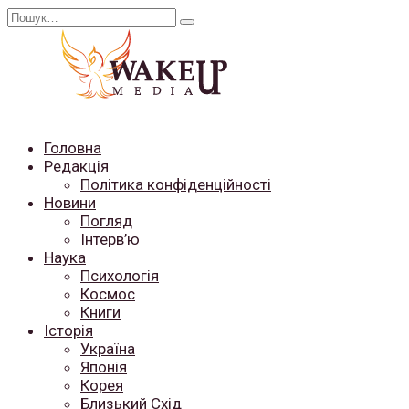
Перейти
Search
до
for:
вмісту
Головна
Редакція
Політика конфіденційності
Новини
Погляд
Інтерв’ю
Наука
Психологія
Космос
Книги
Історія
Україна
Японія
Корея
Близький Схід