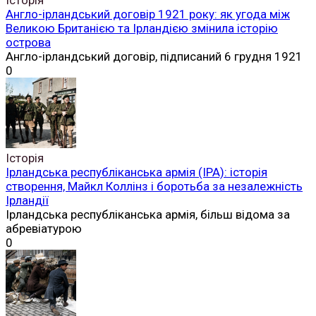
Англо-ірландський договір 1921 року: як угода між
Великою Британією та Ірландією змінила історію
острова
Англо-ірландський договір, підписаний 6 грудня 1921
0
Історія
Ірландська республіканська армія (ІРА): історія
створення, Майкл Коллінз і боротьба за незалежність
Ірландії
Ірландська республіканська армія, більш відома за
абревіатурою
0