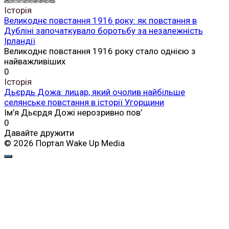
Історія
Великоднє повстання 1916 року: як повстання в
Дубліні започаткувало боротьбу за незалежність
Ірландії
Великоднє повстання 1916 року стало однією з
найважливіших
0
Історія
Дьєрдь Дожа: лицар, який очолив найбільше
селянське повстання в історії Угорщини
Ім’я Дьєрдя Дожі нерозривно пов’
0
Давайте дружити
© 2026 Портал Wake Up Media