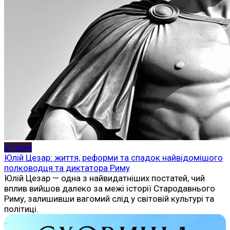
Історія
Юлій Цезар: життя, реформи та спадок найвідомішого
полководця та диктатора Риму
Юлій Цезар — одна з найвидатніших постатей, чий
вплив вийшов далеко за межі історії Стародавнього
Риму, залишивши вагомий слід у світовій культурі та
політиці.