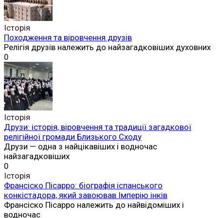
Історія
Походження та віровчення друзів
Релігія друзів належить до найзагадковіших духовних
0
Історія
Друзи: історія, віровчення та традиції загадкової
релігійної громади Близького Сходу
Друзи — одна з найцікавіших і водночас
найзагадковіших
0
Історія
Франсіско Пісарро: біографія іспанського
конкістадора, який завоював Імперію інків
Франсіско Пісарро належить до найвідоміших і
водночас