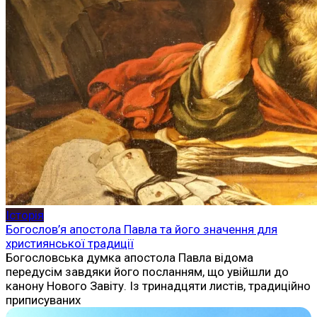
Історія
Богослов’я апостола Павла та його значення для
християнської традиції
Богословська думка апостола Павла відома
передусім завдяки його посланням, що увійшли до
канону Нового Завіту. Із тринадцяти листів, традиційно
приписуваних