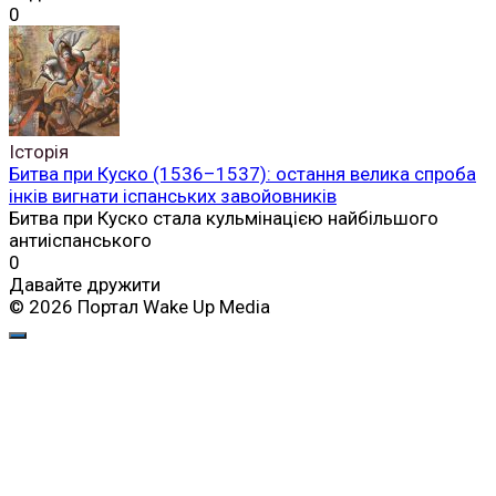
0
Історія
Битва при Куско (1536–1537): остання велика спроба
інків вигнати іспанських завойовників
Битва при Куско стала кульмінацією найбільшого
антиіспанського
0
Давайте дружити
© 2026 Портал Wake Up Media