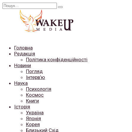
Перейти
Search
до
for:
вмісту
Головна
Редакція
Політика конфіденційності
Новини
Погляд
Інтерв’ю
Наука
Психологія
Космос
Книги
Історія
Україна
Японія
Корея
Близький Схід