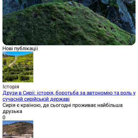
Нові публікації
Історія
Друзи в Сирії: історія, боротьба за автономію та роль у
сучасній сирійській державі
Сирія є країною, де сьогодні проживає найбільша
друзька
0