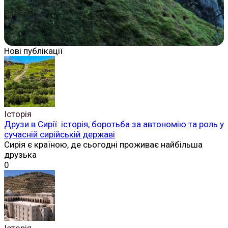
Нові публікації
Історія
Друзи в Сирії: історія, боротьба за автономію та роль у
сучасній сирійській державі
Сирія є країною, де сьогодні проживає найбільша
друзька
0
Історія