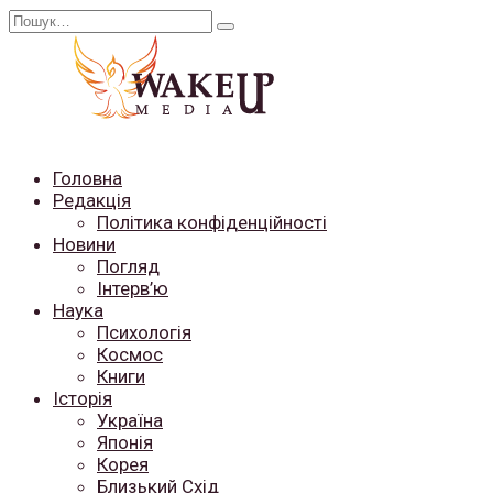
Перейти
Search
до
for:
вмісту
Головна
Редакція
Політика конфіденційності
Новини
Погляд
Інтерв’ю
Наука
Психологія
Космос
Книги
Історія
Україна
Японія
Корея
Близький Схід