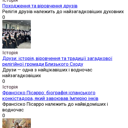
Походження та віровчення друзів
Релігія друзів належить до найзагадковіших духовних
0
Історія
Друзи: історія, віровчення та традиції загадкової
релігійної громади Близького Сходу
Друзи — одна з найцікавіших і водночас
найзагадковіших
0
Історія
Франсіско Пісарро: біографія іспанського
конкістадора, який завоював Імперію інків
Франсіско Пісарро належить до найвідоміших і
водночас
0