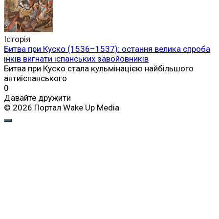
Історія
Битва при Куско (1536–1537): остання велика спроба
інків вигнати іспанських завойовників
Битва при Куско стала кульмінацією найбільшого
антиіспанського
0
Давайте дружити
© 2026 Портал Wake Up Media