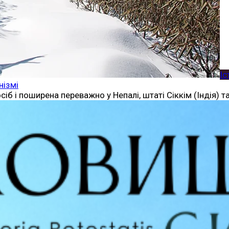
Іс
нізмі
іб і поширена переважно у Непалі, штаті Сіккім (Індія) т