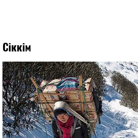
Сіккім