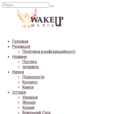
Перейти
Search
до
for:
вмісту
Головна
Редакція
Політика конфіденційності
Новини
Погляд
Інтерв’ю
Наука
Психологія
Космос
Книги
Історія
Україна
Японія
Корея
Близький Схід