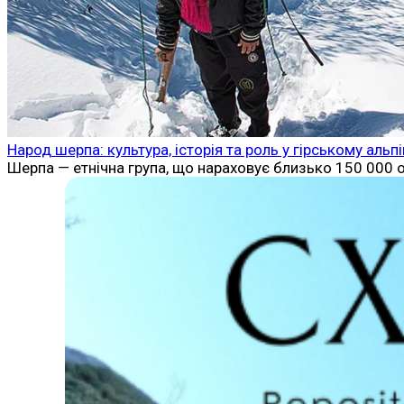
Народ шерпа: культура, історія та роль у гірському альпі
Шерпа — етнічна група, що нараховує близько 150 000 ос