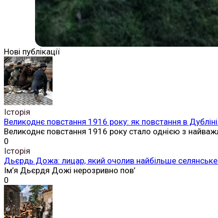
Нові публікації
Історія
Великоднє повстання 1916 року: як повстання в Дубліні
Великоднє повстання 1916 року стало однією з найваж
0
Історія
Дьєрдь Дожа: лицар, який очолив найбільше селянське 
Ім’я Дьєрдя Дожі нерозривно пов’
0