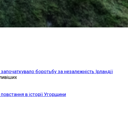
 започаткувало боротьбу за незалежність Ірландії
ливіших
повстання в історії Угорщини