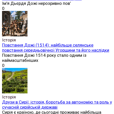
Ім’я Дьєрдя Дожі нерозривно пов’
0
Історія
Повстання Дожі (1514): найбільше селянське
повстання середньовічної Угорщини та його наслідки
Повстання Дожі 1514 року стало одним із
наймасштабніших
0
Історія
Друзи в Сирії: історія, боротьба за автономію та роль у
сучасній сирійській державі
Сирія є країною, де сьогодні проживає найбільша