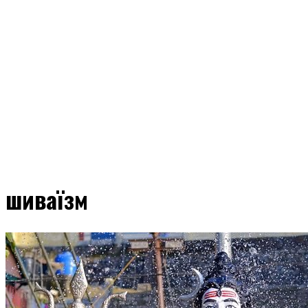
шиваїзм