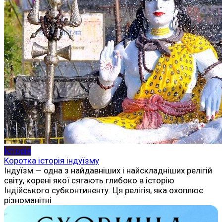
Історія
Коротка історія індуїзму
Індуїзм — одна з найдавніших і найскладніших релігій
світу, корені якої сягають глибоко в історію
Індійського субконтиненту. Ця релігія, яка охоплює
різноманітні