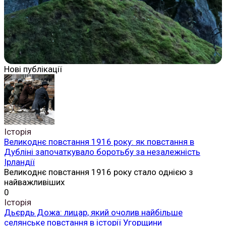
Нові публікації
Історія
Великоднє повстання 1916 року: як повстання в
Дубліні започаткувало боротьбу за незалежність
Ірландії
Великоднє повстання 1916 року стало однією з
найважливіших
0
Історія
Дьєрдь Дожа: лицар, який очолив найбільше
селянське повстання в історії Угорщини