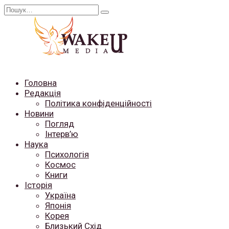
Перейти
Search
до
for:
вмісту
Головна
Редакція
Політика конфіденційності
Новини
Погляд
Інтерв’ю
Наука
Психологія
Космос
Книги
Історія
Україна
Японія
Корея
Близький Схід