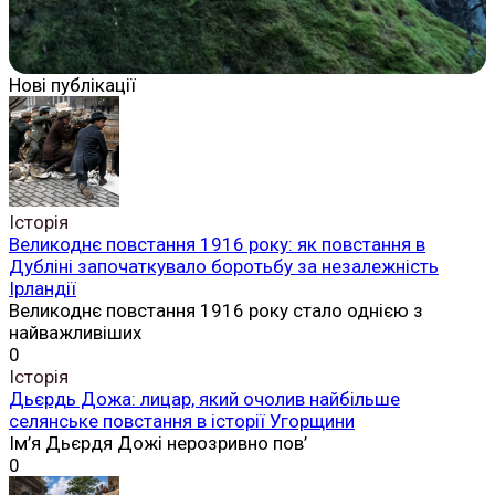
Нові публікації
Історія
Великоднє повстання 1916 року: як повстання в
Дубліні започаткувало боротьбу за незалежність
Ірландії
Великоднє повстання 1916 року стало однією з
найважливіших
0
Історія
Дьєрдь Дожа: лицар, який очолив найбільше
селянське повстання в історії Угорщини
Ім’я Дьєрдя Дожі нерозривно пов’
0