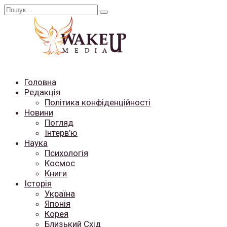
Перейти
Search
до
for:
вмісту
Головна
Редакція
Політика конфіденційності
Новини
Погляд
Інтерв’ю
Наука
Психологія
Космос
Книги
Історія
Україна
Японія
Корея
Близький Схід