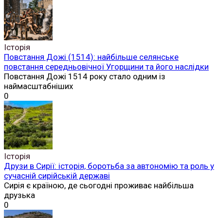
Історія
Повстання Дожі (1514): найбільше селянське
повстання середньовічної Угорщини та його наслідки
Повстання Дожі 1514 року стало одним із
наймасштабніших
0
Історія
Друзи в Сирії: історія, боротьба за автономію та роль у
сучасній сирійській державі
Сирія є країною, де сьогодні проживає найбільша
друзька
0