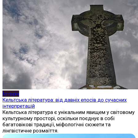
Історія
Кельтська література: від давніх епосів до сучасних
інтерпретацій
Кельтська література є унікальним явищем у світовому
культурному просторі, оскільки поєднує в собі
багатовікові традиції, міфологічні сюжети та
лінгвістичне розмаїття.