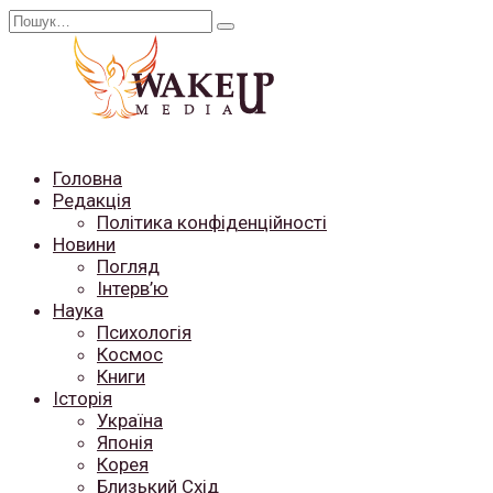
Перейти
Search
до
for:
вмісту
Головна
Редакція
Політика конфіденційності
Новини
Погляд
Інтерв’ю
Наука
Психологія
Космос
Книги
Історія
Україна
Японія
Корея
Близький Схід