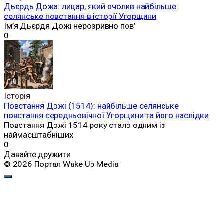
Дьєрдь Дожа: лицар, який очолив найбільше
селянське повстання в історії Угорщини
Ім’я Дьєрдя Дожі нерозривно пов’
0
Історія
Повстання Дожі (1514): найбільше селянське
повстання середньовічної Угорщини та його наслідки
Повстання Дожі 1514 року стало одним із
наймасштабніших
0
Давайте дружити
© 2026 Портал Wake Up Media