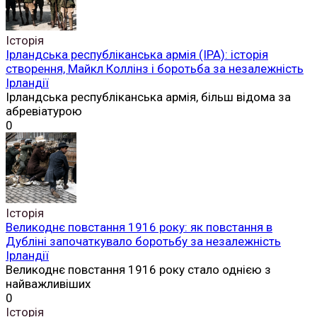
Історія
Ірландська республіканська армія (ІРА): історія
створення, Майкл Коллінз і боротьба за незалежність
Ірландії
Ірландська республіканська армія, більш відома за
абревіатурою
0
Історія
Великоднє повстання 1916 року: як повстання в
Дубліні започаткувало боротьбу за незалежність
Ірландії
Великоднє повстання 1916 року стало однією з
найважливіших
0
Історія