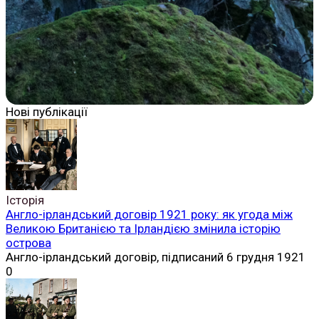
Нові публікації
Історія
Англо-ірландський договір 1921 року: як угода між
Великою Британією та Ірландією змінила історію
острова
Англо-ірландський договір, підписаний 6 грудня 1921
0