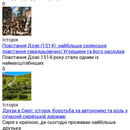
0
Історія
Повстання Дожі (1514): найбільше селянське
повстання середньовічної Угорщини та його наслідки
Повстання Дожі 1514 року стало одним із
наймасштабніших
0
Історія
Друзи в Сирії: історія, боротьба за автономію та роль у
сучасній сирійській державі
Сирія є країною, де сьогодні проживає найбільша
друзька