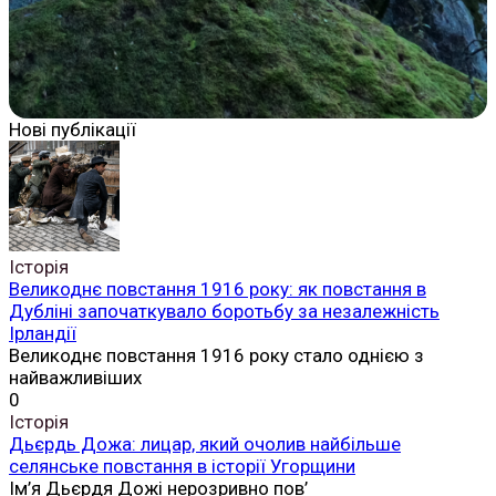
Нові публікації
Історія
Великоднє повстання 1916 року: як повстання в
Дубліні започаткувало боротьбу за незалежність
Ірландії
Великоднє повстання 1916 року стало однією з
найважливіших
0
Історія
Дьєрдь Дожа: лицар, який очолив найбільше
селянське повстання в історії Угорщини
Ім’я Дьєрдя Дожі нерозривно пов’