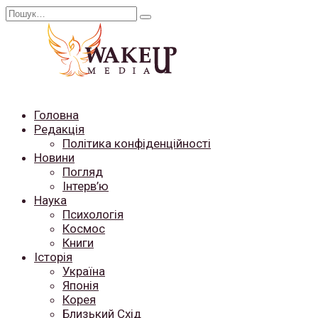
Перейти
Search
до
for:
вмісту
Головна
Редакція
Політика конфіденційності
Новини
Погляд
Інтерв’ю
Наука
Психологія
Космос
Книги
Історія
Україна
Японія
Корея
Близький Схід