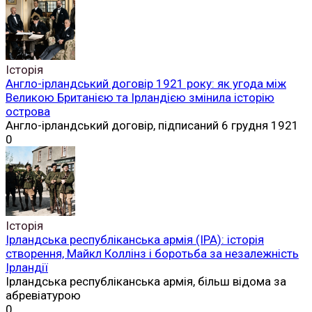
Історія
Англо-ірландський договір 1921 року: як угода між
Великою Британією та Ірландією змінила історію
острова
Англо-ірландський договір, підписаний 6 грудня 1921
0
Історія
Ірландська республіканська армія (ІРА): історія
створення, Майкл Коллінз і боротьба за незалежність
Ірландії
Ірландська республіканська армія, більш відома за
абревіатурою
0