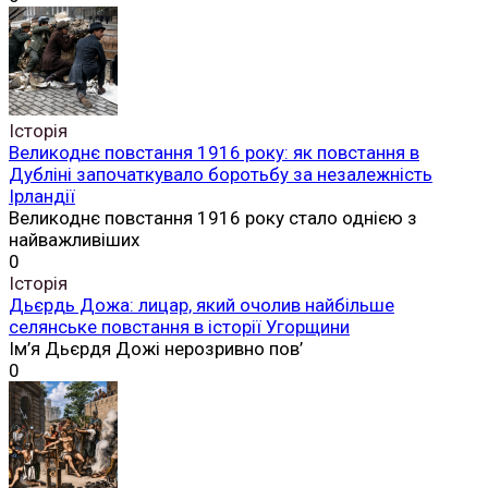
Історія
Великоднє повстання 1916 року: як повстання в
Дубліні започаткувало боротьбу за незалежність
Ірландії
Великоднє повстання 1916 року стало однією з
найважливіших
0
Історія
Дьєрдь Дожа: лицар, який очолив найбільше
селянське повстання в історії Угорщини
Ім’я Дьєрдя Дожі нерозривно пов’
0