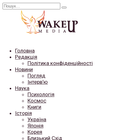
Перейти
Search
до
for:
вмісту
Головна
Редакція
Політика конфіденційності
Новини
Погляд
Інтерв’ю
Наука
Психологія
Космос
Книги
Історія
Україна
Японія
Корея
Близький Схід