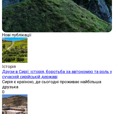
Нові публікації
Історія
Друзи в Сирії: історія, боротьба за автономію та роль у
сучасній сирійській державі
Сирія є країною, де сьогодні проживає найбільша
друзька
0