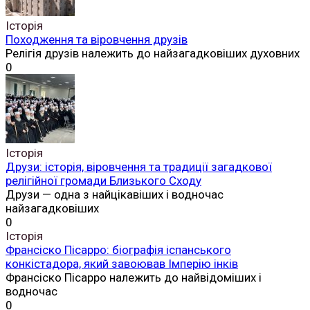
Історія
Походження та віровчення друзів
Релігія друзів належить до найзагадковіших духовних
0
Історія
Друзи: історія, віровчення та традиції загадкової
релігійної громади Близького Сходу
Друзи — одна з найцікавіших і водночас
найзагадковіших
0
Історія
Франсіско Пісарро: біографія іспанського
конкістадора, який завоював Імперію інків
Франсіско Пісарро належить до найвідоміших і
водночас
0