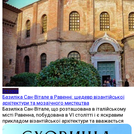
Історія
Базиліка Сан-Вітале в Равенні: шедевр візантійської
архітектури та мозаїчного мистецтва
Базиліка Сан-Вітале, що розташована в італійському
місті Равенна, побудована в VI столітті і є яскравим
прикладом візантійської архітектури та вважається