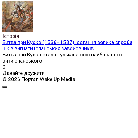
Історія
Битва при Куско (1536–1537): остання велика спроба
інків вигнати іспанських завойовників
Битва при Куско стала кульмінацією найбільшого
антиіспанського
0
Давайте дружити
© 2026 Портал Wake Up Media