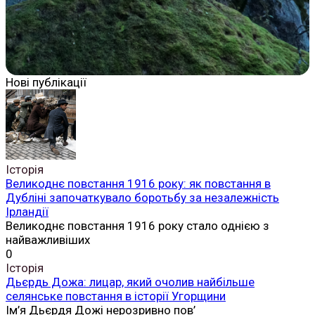
Нові публікації
Історія
Великоднє повстання 1916 року: як повстання в
Дубліні започаткувало боротьбу за незалежність
Ірландії
Великоднє повстання 1916 року стало однією з
найважливіших
0
Історія
Дьєрдь Дожа: лицар, який очолив найбільше
селянське повстання в історії Угорщини
Ім’я Дьєрдя Дожі нерозривно пов’