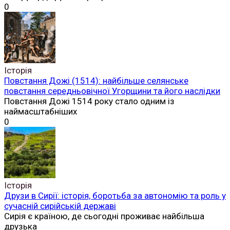
0
Історія
Повстання Дожі (1514): найбільше селянське
повстання середньовічної Угорщини та його наслідки
Повстання Дожі 1514 року стало одним із
наймасштабніших
0
Історія
Друзи в Сирії: історія, боротьба за автономію та роль у
сучасній сирійській державі
Сирія є країною, де сьогодні проживає найбільша
друзька