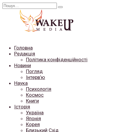
Перейти
Search
до
for:
вмісту
Головна
Редакція
Політика конфіденційності
Новини
Погляд
Інтерв’ю
Наука
Психологія
Космос
Книги
Історія
Україна
Японія
Корея
Близький Схід