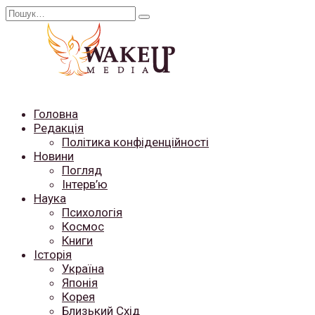
Перейти
Search
до
for:
вмісту
Головна
Редакція
Політика конфіденційності
Новини
Погляд
Інтерв’ю
Наука
Психологія
Космос
Книги
Історія
Україна
Японія
Корея
Близький Схід