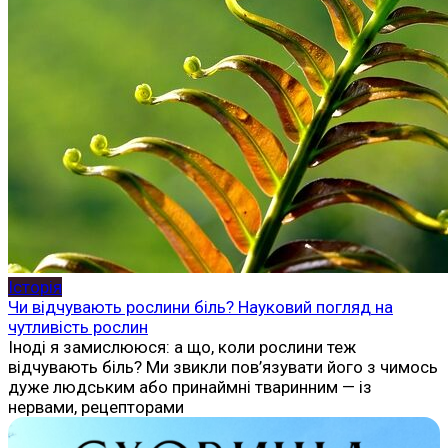
Історія
Чи відчувають рослини біль? Науковий погляд на
чутливість рослин
Іноді я замислююся: а що, коли рослини теж
відчувають біль? Ми звикли пов’язувати його з чимось
дуже людським або принаймні тваринним — із
нервами, рецепторами