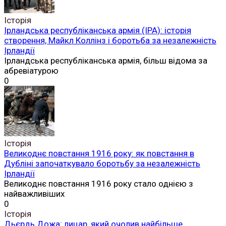
Історія
Ірландська республіканська армія (ІРА): історія
створення, Майкл Коллінз і боротьба за незалежність
Ірландії
Ірландська республіканська армія, більш відома за
абревіатурою
0
Історія
Великоднє повстання 1916 року: як повстання в
Дубліні започаткувало боротьбу за незалежність
Ірландії
Великоднє повстання 1916 року стало однією з
найважливіших
0
Історія
Дьєрдь Дожа: лицар, який очолив найбільше