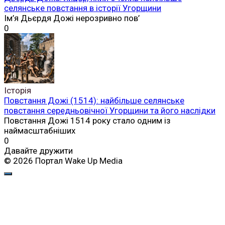
селянське повстання в історії Угорщини
Ім’я Дьєрдя Дожі нерозривно пов’
0
Історія
Повстання Дожі (1514): найбільше селянське
повстання середньовічної Угорщини та його наслідки
Повстання Дожі 1514 року стало одним із
наймасштабніших
0
Давайте дружити
© 2026 Портал Wake Up Media