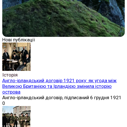
Нові публікації
Історія
Англо-ірландський договір 1921 року: як угода між
Великою Британією та Ірландією змінила історію
острова
Англо-ірландський договір, підписаний 6 грудня 1921
0