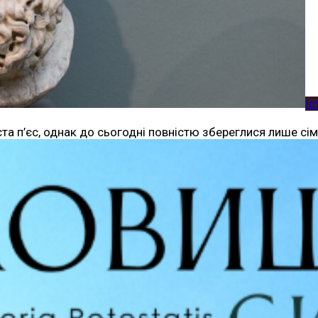
Іс
а п’єс, однак до сьогодні повністю збереглися лише сім