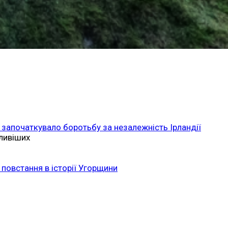
 започаткувало боротьбу за незалежність Ірландії
ливіших
повстання в історії Угорщини