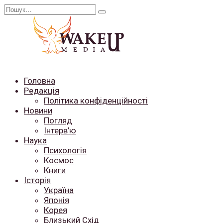
Перейти
Search
до
for:
вмісту
Головна
Редакція
Політика конфіденційності
Новини
Погляд
Інтерв’ю
Наука
Психологія
Космос
Книги
Історія
Україна
Японія
Корея
Близький Схід