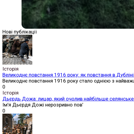
Нові публікації
Історія
Великоднє повстання 1916 року: як повстання в Дубліні
Великоднє повстання 1916 року стало однією з найваж
0
Історія
Дьєрдь Дожа: лицар, який очолив найбільше селянське 
Ім’я Дьєрдя Дожі нерозривно пов’
0