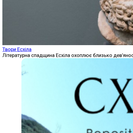
Твори Есхіла
Літературна спадщина Есхіла охоплює близько дев’яност