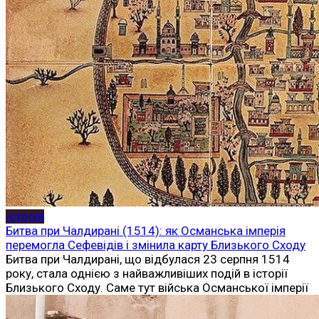
Історія
Битва при Чалдирані (1514): як Османська імперія
перемогла Сефевідів і змінила карту Близького Сходу
Битва при Чалдирані, що відбулася 23 серпня 1514
року, стала однією з найважливіших подій в історії
Близького Сходу. Саме тут війська Османської імперії