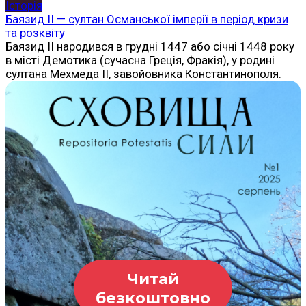
Історія
Баязид II — султан Османської імперії в період кризи
та розквіту
Баязид II народився в грудні 1447 або січні 1448 року
в місті Демотика (сучасна Греція, Фракія), у родині
султана Мехмеда II, завойовника Константинополя.
Читай
безкоштовно