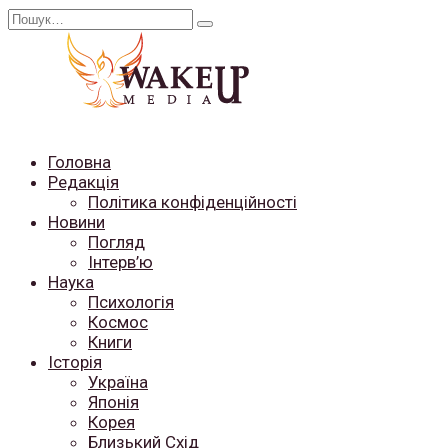
Перейти
Search
до
for:
вмісту
Головна
Редакція
Політика конфіденційності
Новини
Погляд
Інтерв’ю
Наука
Психологія
Космос
Книги
Історія
Україна
Японія
Корея
Близький Схід