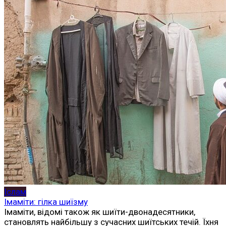
Іслам
Імаміти: гілка шиїзму
Імаміти, відомі також як шиїти-двонадесятники,
становлять найбільшу з сучасних шиїтських течій. Їхня