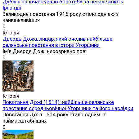
Дубліні започаткувало боротьбу за незалежність
Ірландії
Великоднє повстання 1916 року стало однією з
найважливіших
0
Історія
Дьєрдь Дожа: лицар, який очолив найбільше
селянське повстання в історії Угорщини
Ім’я Дьєрдя Дожі нерозривно пов’
0
Історія
Повстання Дожі (1514): найбільше селянське
повстання середньовічної Угорщини та його наслідки
Повстання Дожі 1514 року стало одним із
наймасштабніших
0