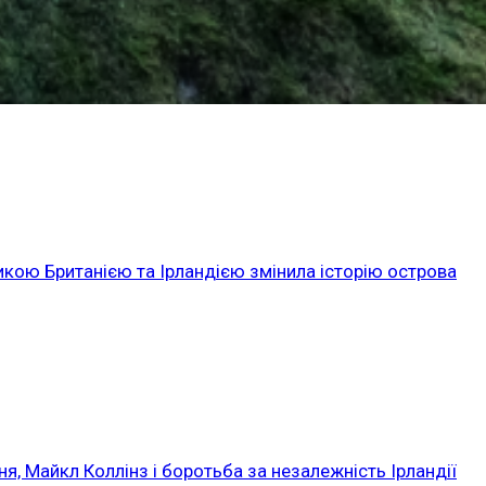
икою Британією та Ірландією змінила історію острова
ня, Майкл Коллінз і боротьба за незалежність Ірландії