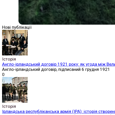
Нові публікації
Історія
Англо-ірландський договір 1921 року: як угода між Вел
Англо-ірландський договір, підписаний 6 грудня 1921
0
Історія
Ірландська республіканська армія (ІРА): історія створен