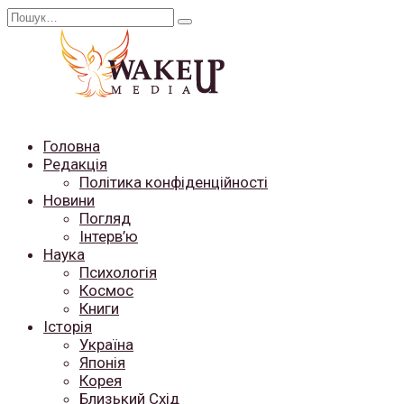
Перейти
Search
до
for:
вмісту
Головна
Редакція
Політика конфіденційності
Новини
Погляд
Інтерв’ю
Наука
Психологія
Космос
Книги
Історія
Україна
Японія
Корея
Близький Схід