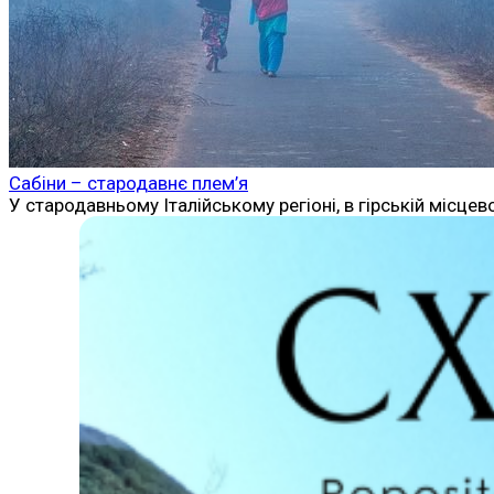
Сабіни – стародавнє плем’я
У стародавньому Італійському регіоні, в гірській місцев