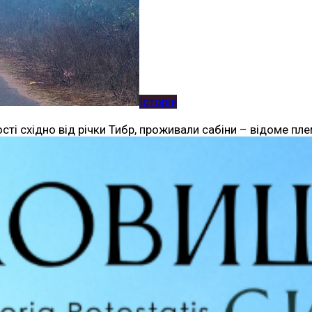
Історія
ості східно від річки Тибр, проживали сабіни – відоме пл