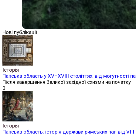
Нові публікації
Історія
Папська область у XV–XVIII століттях: від могутності
Після завершення Великої західної схизми на початку
0
Історія
Папська область: історія держави римських пап від VIII 