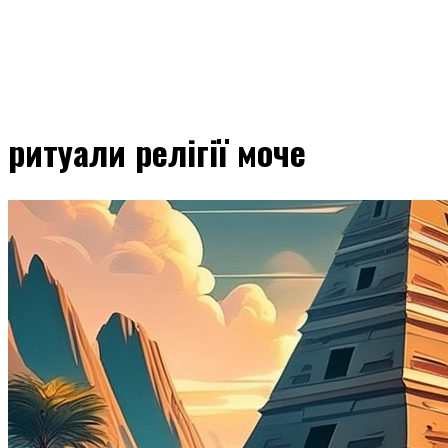
ритуали релігії моче