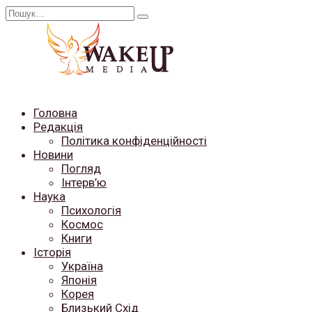
Перейти
Search
до
for:
вмісту
Головна
Редакція
Політика конфіденційності
Новини
Погляд
Інтерв’ю
Наука
Психологія
Космос
Книги
Історія
Україна
Японія
Корея
Близький Схід