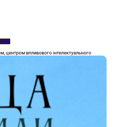
торія
офом, центром впливового інтелектуального