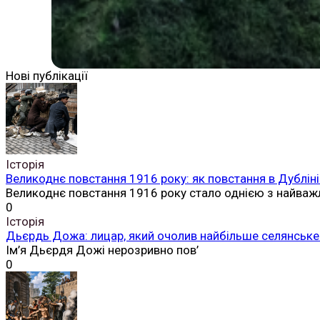
Нові публікації
Історія
Великоднє повстання 1916 року: як повстання в Дубліні
Великоднє повстання 1916 року стало однією з найваж
0
Історія
Дьєрдь Дожа: лицар, який очолив найбільше селянське 
Ім’я Дьєрдя Дожі нерозривно пов’
0