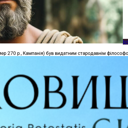
Іс
— помер 270 р., Кампанія) був видатним стародавнім філос