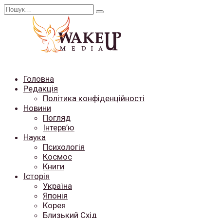
Перейти
Search
до
for:
вмісту
Головна
Редакція
Політика конфіденційності
Новини
Погляд
Інтерв’ю
Наука
Психологія
Космос
Книги
Історія
Україна
Японія
Корея
Близький Схід