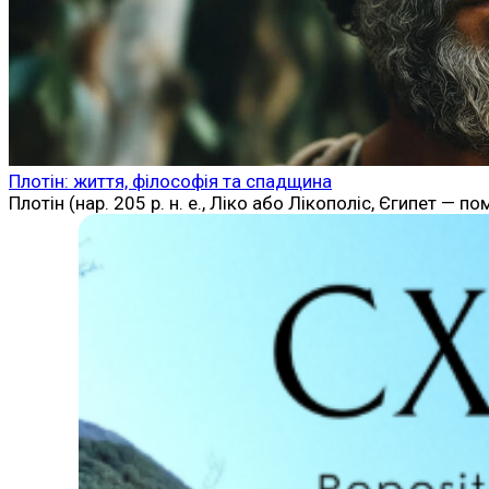
Плотін: життя, філософія та спадщина
Плотін (нар. 205 р. н. е., Ліко або Лікополіс, Єгипет 