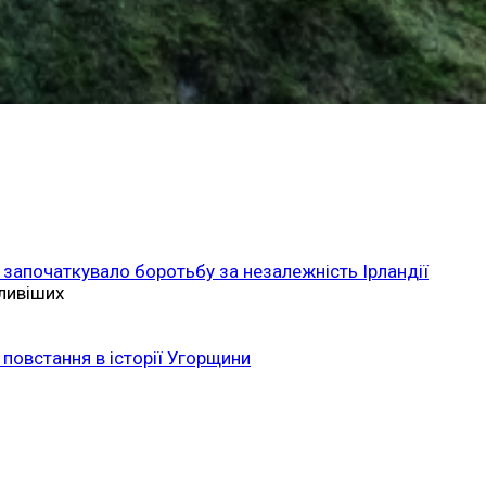
 започаткувало боротьбу за незалежність Ірландії
ливіших
повстання в історії Угорщини