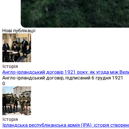
Нові публікації
Історія
Англо-ірландський договір 1921 року: як угода між Вел
Англо-ірландський договір, підписаний 6 грудня 1921
0
Історія
Ірландська республіканська армія (ІРА): історія створен