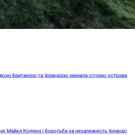
икою Британією та Ірландією змінила історію острова
ня, Майкл Коллінз і боротьба за незалежність Ірландії