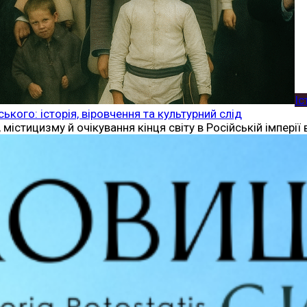
Іс
кого: історія, віровчення та культурний слід
, містицизму й очікування кінця світу в Російській імпері