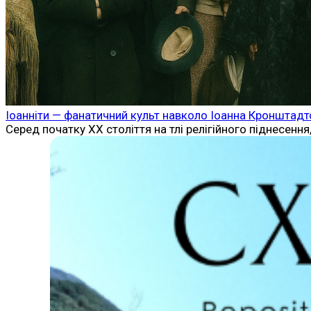
Іоанніти — фанатичний культ навколо Іоанна Кронштадтсь
Серед початку XX століття на тлі релігійного піднесення