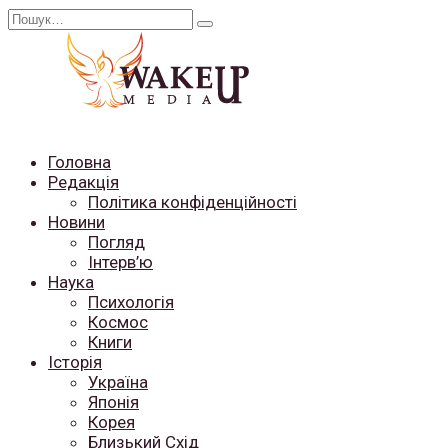
Перейти
Search
до
for:
вмісту
Головна
Редакція
Політика конфіденційності
Новини
Погляд
Інтерв’ю
Наука
Психологія
Космос
Книги
Історія
Україна
Японія
Корея
Близький Схід