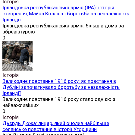
Історія
Ірландська республіканська армія (ІРА): історія
створення, Майкл Коллінз і боротьба за незалежність
Ірландії
Ірландська республіканська армія, більш відома за
абревіатурою
0
Історія
Великоднє повстання 1916 року: як повстання в
Дубліні започаткувало боротьбу за незалежність
Ірландії
Великоднє повстання 1916 року стало однією з
найважливіших
0
Історія
Дьєрдь Дожа: лицар, який очолив найбільше
селянське повстання в історії Угорщини