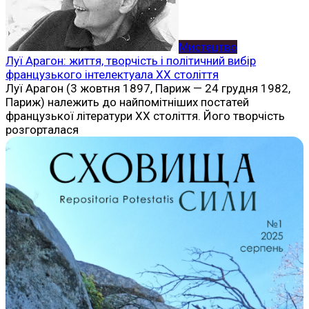
Мистецтво
Луї Арагон: життя, творчість і політичний вибір
французького інтелектуала ХХ століття
Луї Арагон (3 жовтня 1897, Париж — 24 грудня 1982,
Париж) належить до найпомітніших постатей
французької літератури ХХ століття. Його творчість
розгорталася