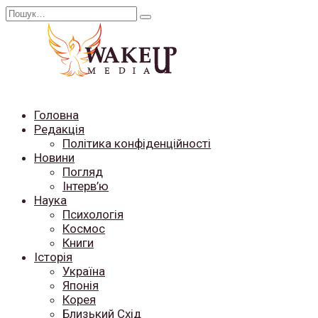
Перейти
Search
до
for:
вмісту
Головна
Редакція
Політика конфіденційності
Новини
Погляд
Інтерв’ю
Наука
Психологія
Космос
Книги
Історія
Україна
Японія
Корея
Близький Схід