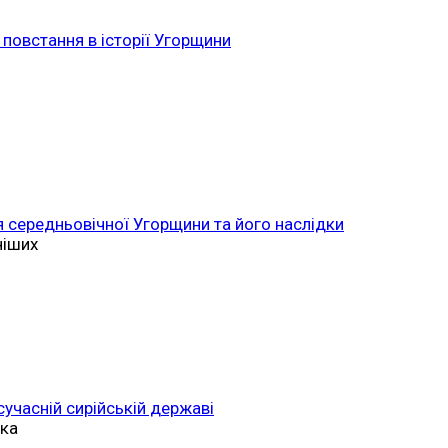
повстання в історії Угорщини
 середньовічної Угорщини та його наслідки
ніших
 сучасній сирійській державі
ька