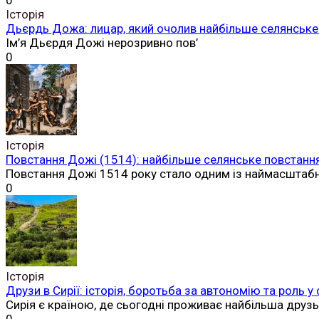
0
Історія
Дьєрдь Дожа: лицар, який очолив найбільше селянське 
Ім’я Дьєрдя Дожі нерозривно пов’
0
Історія
Повстання Дожі (1514): найбільше селянське повстання
Повстання Дожі 1514 року стало одним із наймасштаб
0
Історія
Друзи в Сирії: історія, боротьба за автономію та роль у
Сирія є країною, де сьогодні проживає найбільша друз