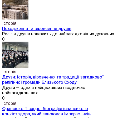
Історія
Походження та віровчення друзів
Релігія друзів належить до найзагадковіших духовних
0
Історія
Друзи: історія, віровчення та традиції загадкової
релігійної громади Близького Сходу
Друзи — одна з найцікавіших і водночас
найзагадковіших
0
Історія
Франсіско Пісарро: біографія іспанського
конкістадора, який завоював Імперію інків