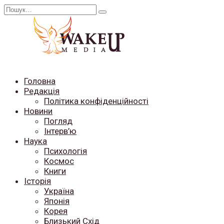
Перейти
Search
до
for:
вмісту
Головна
Редакція
Політика конфіденційності
Новини
Погляд
Інтерв’ю
Наука
Психологія
Космос
Книги
Історія
Україна
Японія
Корея
Близький Схід