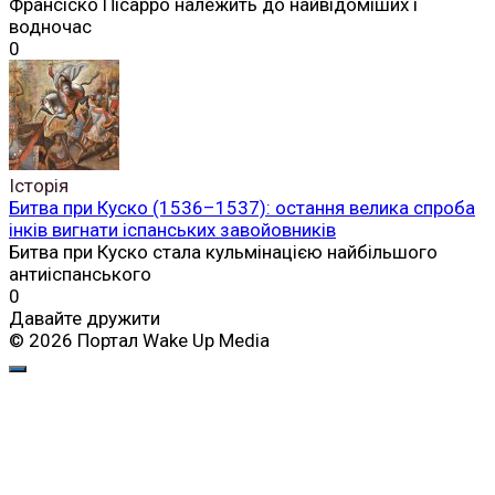
Франсіско Пісарро належить до найвідоміших і
водночас
0
Історія
Битва при Куско (1536–1537): остання велика спроба
інків вигнати іспанських завойовників
Битва при Куско стала кульмінацією найбільшого
антиіспанського
0
Давайте дружити
© 2026 Портал Wake Up Media