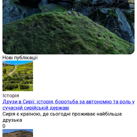
Нові публікації
Історія
Друзи в Сирії: історія, боротьба за автономію та роль у
сучасній сирійській державі
Сирія є країною, де сьогодні проживає найбільша
друзька
0