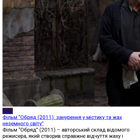
Кіно
Фільм “Обряд (2011): занурення у містику та жах
неземного світу”
Фільм “Обряд” (2011) – авторський склад відомого
режисера, який створив справжнє відчуття жаху і