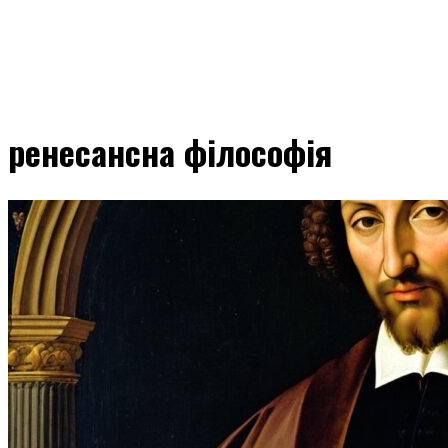
ренесансна філософія