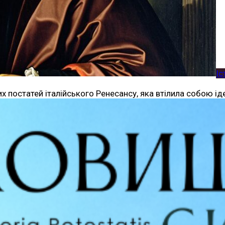
Іс
 постатей італійського Ренесансу, яка втілила собою ід