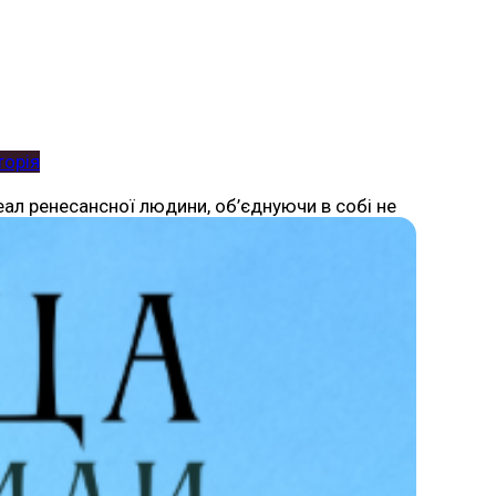
торія
еал ренесансної людини, об’єднуючи в собі не