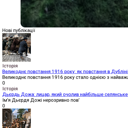
Нові публікації
Історія
Великоднє повстання 1916 року: як повстання в Дубліні
Великоднє повстання 1916 року стало однією з найваж
0
Історія
Дьєрдь Дожа: лицар, який очолив найбільше селянське 
Ім’я Дьєрдя Дожі нерозривно пов’
0