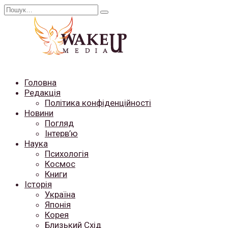
Перейти
Search
до
for:
вмісту
Головна
Редакція
Політика конфіденційності
Новини
Погляд
Інтерв’ю
Наука
Психологія
Космос
Книги
Історія
Україна
Японія
Корея
Близький Схід