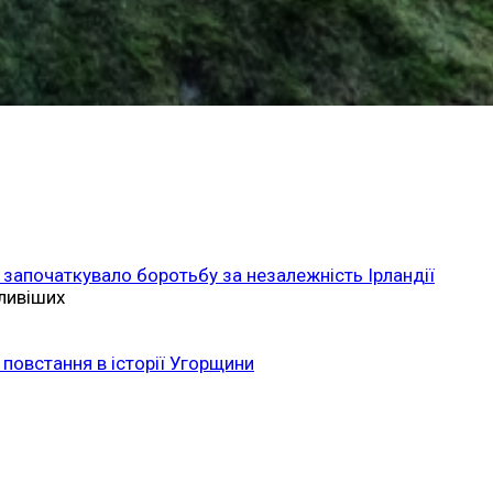
 започаткувало боротьбу за незалежність Ірландії
ливіших
повстання в історії Угорщини