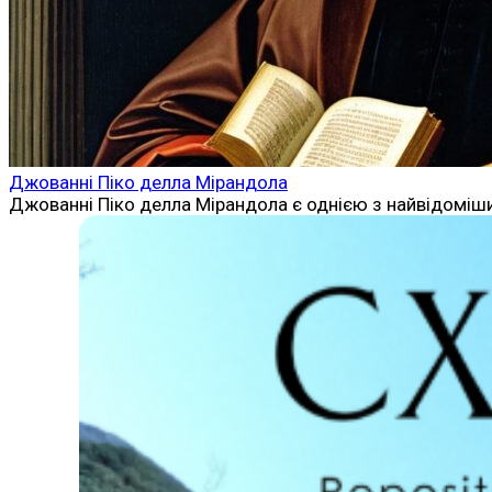
Джованні Піко делла Мірандола
Джованні Піко делла Мірандола є однією з найвідоміших