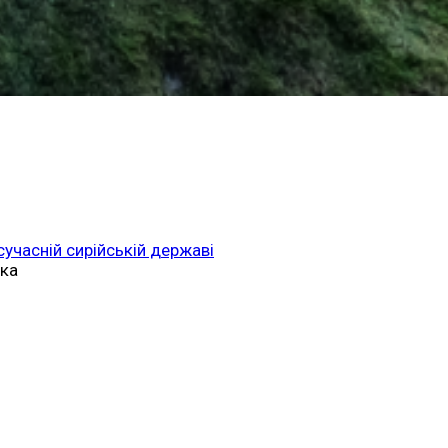
 сучасній сирійській державі
ька