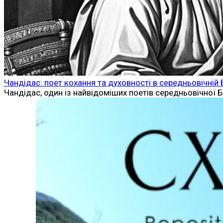
Чандідас: поет кохання та духовності в середньовічній 
Чандідас, один із найвідоміших поетів середньовічної Бе