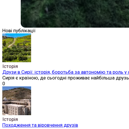
Нові публікації
Історія
Друзи в Сирії: історія, боротьба за автономію та роль у
Сирія є країною, де сьогодні проживає найбільша друз
0
Історія
Походження та віровчення друзів