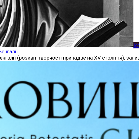
Іс
Бенгалії
нгалії (розквіт творчості припадає на XV століття), залиш