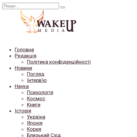
Перейти
Search
до
for:
вмісту
Головна
Редакція
Політика конфіденційності
Новини
Погляд
Інтерв’ю
Наука
Психологія
Космос
Книги
Історія
Україна
Японія
Корея
Близький Схід