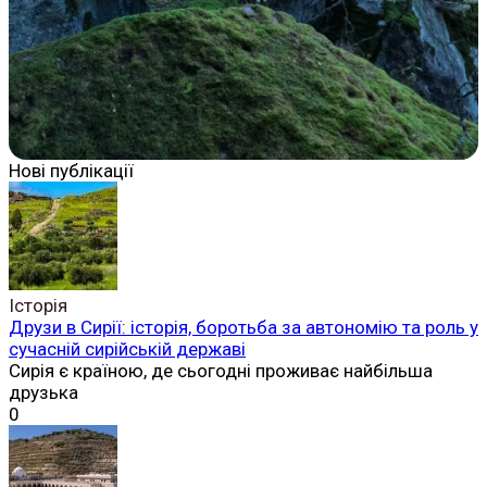
Нові публікації
Історія
Друзи в Сирії: історія, боротьба за автономію та роль у
сучасній сирійській державі
Сирія є країною, де сьогодні проживає найбільша
друзька
0