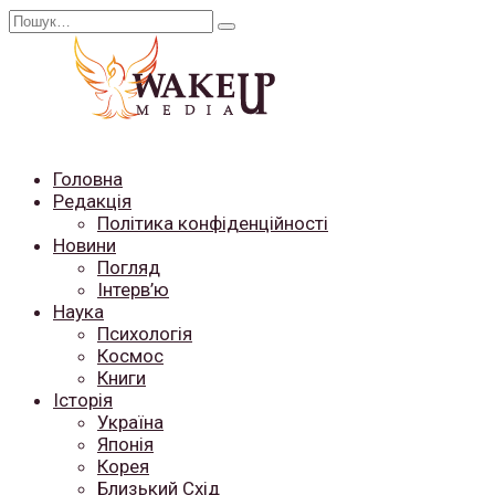
Перейти
Search
до
for:
вмісту
Головна
Редакція
Політика конфіденційності
Новини
Погляд
Інтерв’ю
Наука
Психологія
Космос
Книги
Історія
Україна
Японія
Корея
Близький Схід