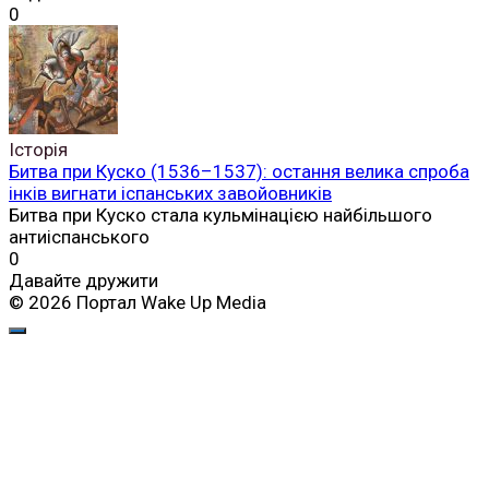
0
Історія
Битва при Куско (1536–1537): остання велика спроба
інків вигнати іспанських завойовників
Битва при Куско стала кульмінацією найбільшого
антиіспанського
0
Давайте дружити
© 2026 Портал Wake Up Media