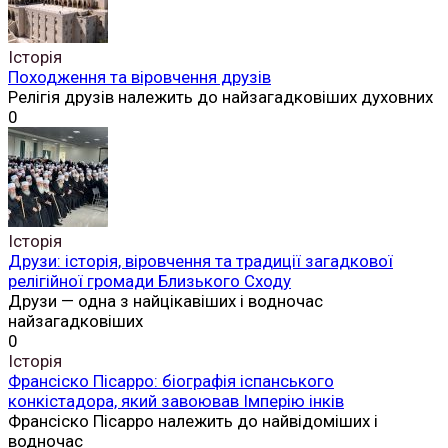
Історія
Походження та віровчення друзів
Релігія друзів належить до найзагадковіших духовних
0
Історія
Друзи: історія, віровчення та традиції загадкової
релігійної громади Близького Сходу
Друзи — одна з найцікавіших і водночас
найзагадковіших
0
Історія
Франсіско Пісарро: біографія іспанського
конкістадора, який завоював Імперію інків
Франсіско Пісарро належить до найвідоміших і
водночас