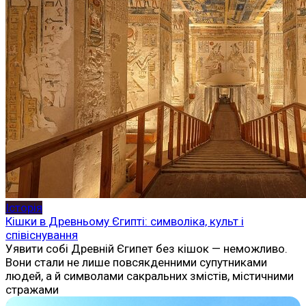
Історія
Кішки в Древньому Єгипті: символіка, культ і
співіснування
Уявити собі Древній Єгипет без кішок — неможливо.
Вони стали не лише повсякденними супутниками
людей, а й символами сакральних змістів, містичними
стражами