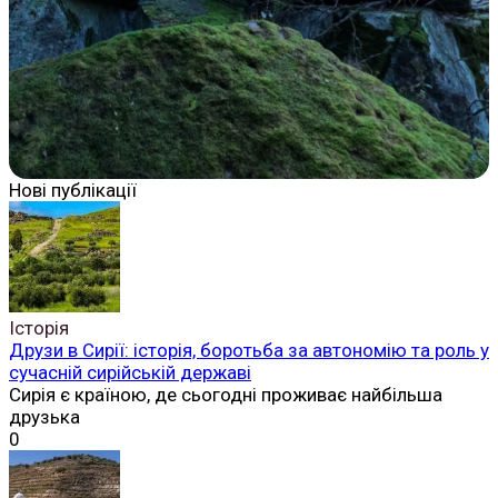
Нові публікації
Історія
Друзи в Сирії: історія, боротьба за автономію та роль у
сучасній сирійській державі
Сирія є країною, де сьогодні проживає найбільша
друзька
0