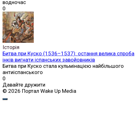
водночас
0
Історія
Битва при Куско (1536–1537): остання велика спроба
інків вигнати іспанських завойовників
Битва при Куско стала кульмінацією найбільшого
антиіспанського
0
Давайте дружити
© 2026 Портал Wake Up Media