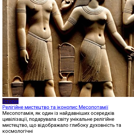
Історія
Релігійне мистецтво та іконопис Месопотамії
Месопотамія, як один із найдавніших осередків
цивілізації, подарувала світу унікальне релігійне
мистецтво, що відображало глибоку духовність та
космологічні