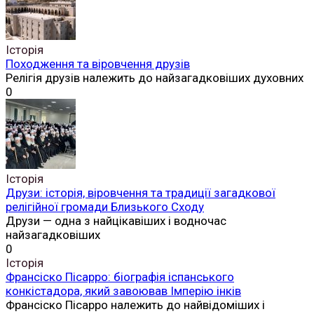
Історія
Походження та віровчення друзів
Релігія друзів належить до найзагадковіших духовних
0
Історія
Друзи: історія, віровчення та традиції загадкової
релігійної громади Близького Сходу
Друзи — одна з найцікавіших і водночас
найзагадковіших
0
Історія
Франсіско Пісарро: біографія іспанського
конкістадора, який завоював Імперію інків
Франсіско Пісарро належить до найвідоміших і