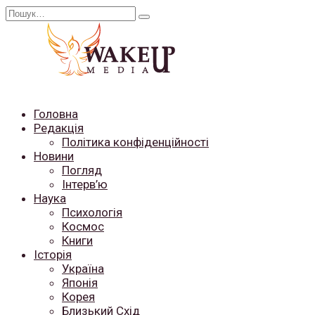
Перейти
Search
до
for:
вмісту
Головна
Редакція
Політика конфіденційності
Новини
Погляд
Інтерв’ю
Наука
Психологія
Космос
Книги
Історія
Україна
Японія
Корея
Близький Схід