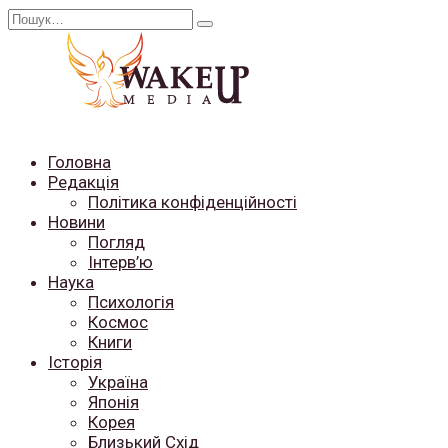
Перейти
Search
до
for:
вмісту
Головна
Редакція
Політика конфіденційності
Новини
Погляд
Інтерв’ю
Наука
Психологія
Космос
Книги
Історія
Україна
Японія
Корея
Близький Схід