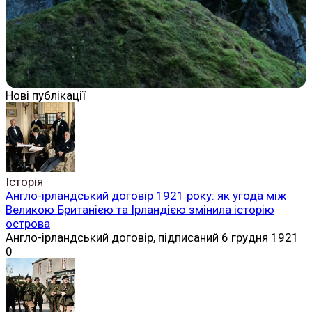
Нові публікації
Історія
Англо-ірландський договір 1921 року: як угода між
Великою Британією та Ірландією змінила історію
острова
Англо-ірландський договір, підписаний 6 грудня 1921
0