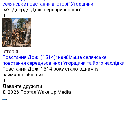
селянське повстання в історії Угорщини
Ім’я Дьєрдя Дожі нерозривно пов’
0
Історія
Повстання Дожі (1514): найбільше селянське
повстання середньовічної Угорщини та його наслідки
Повстання Дожі 1514 року стало одним із
наймасштабніших
0
Давайте дружити
© 2026 Портал Wake Up Media