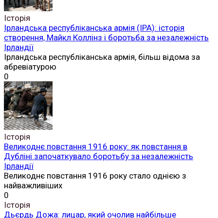
Історія
Ірландська республіканська армія (ІРА): історія
створення, Майкл Коллінз і боротьба за незалежність
Ірландії
Ірландська республіканська армія, більш відома за
абревіатурою
0
Історія
Великоднє повстання 1916 року: як повстання в
Дубліні започаткувало боротьбу за незалежність
Ірландії
Великоднє повстання 1916 року стало однією з
найважливіших
0
Історія
Дьєрдь Дожа: лицар, який очолив найбільше