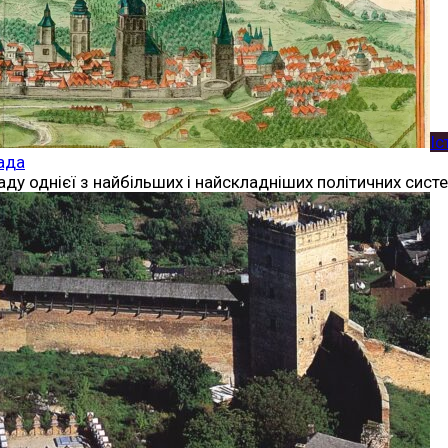
Іс
лада
аду однієї з найбільших і найскладніших політичних сис