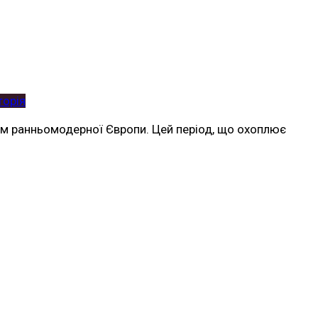
торія
тем ранньомодерної Європи. Цей період, що охоплює