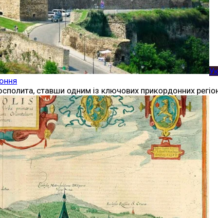
Ук
доння
Посполита, ставши одним із ключових прикордонних регіон