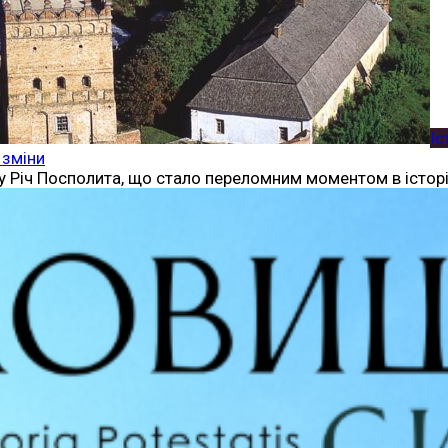
Іс
 зміни
ду Річ Посполита, що стало переломним моментом в історі