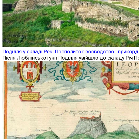
Поділля у складі Речі Посполитої: воєводство і прикор
Після Люблінської унії Поділля увійшло до складу Річ 