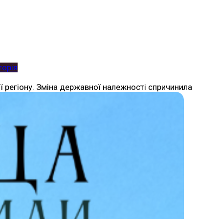
торія
ї регіону. Зміна державної належності спричинила