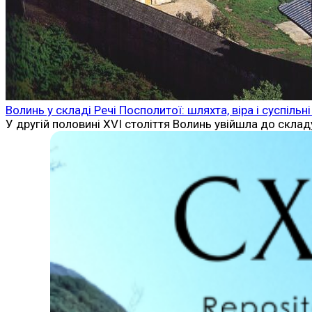
Волинь у складі Речі Посполитої: шляхта, віра і суспільні
У другій половині XVI століття Волинь увійшла до скла