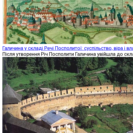
Галичина у складі Речі Посполитої: суспільство, віра і в
Після утворення Річ Посполити Галичина увійшла до скл