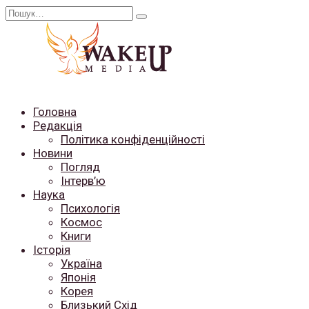
Перейти
Search
до
for:
вмісту
Головна
Редакція
Політика конфіденційності
Новини
Погляд
Інтерв’ю
Наука
Психологія
Космос
Книги
Історія
Україна
Японія
Корея
Близький Схід