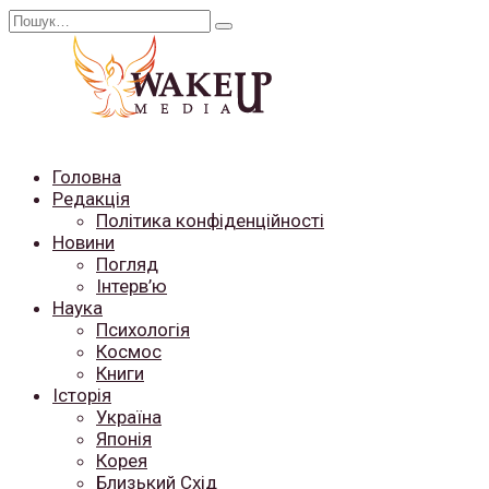
Перейти
Search
до
for:
вмісту
Головна
Редакція
Політика конфіденційності
Новини
Погляд
Інтерв’ю
Наука
Психологія
Космос
Книги
Історія
Україна
Японія
Корея
Близький Схід