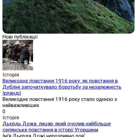
Нові публікації
Історія
Великоднє повстання 1916 року: як повстання в
Дубліні започаткувало боротьбу за незалежність
Ірландії
Великоднє повстання 1916 року стало однією з
найважливіших
0
Історія
Дьєрдь Дожа: лицар, який очолив найбільше
селянське повстання в історії Угорщини
Ім’я Дьєрдя Дожі нерозривно пов’