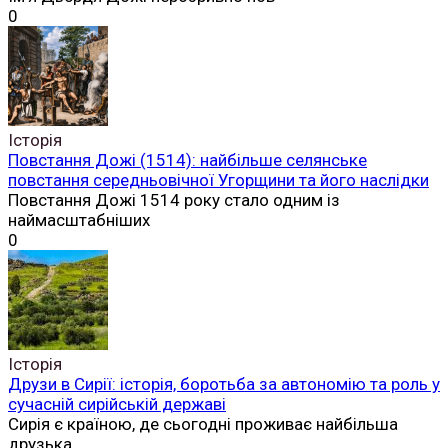
0
Історія
Повстання Дожі (1514): найбільше селянське
повстання середньовічної Угорщини та його наслідки
Повстання Дожі 1514 року стало одним із
наймасштабніших
0
Історія
Друзи в Сирії: історія, боротьба за автономію та роль у
сучасній сирійській державі
Сирія є країною, де сьогодні проживає найбільша
друзька