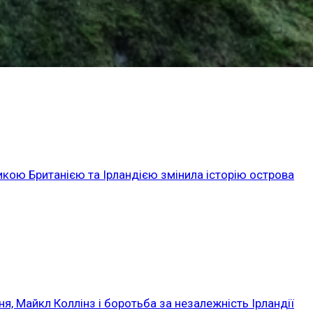
икою Британією та Ірландією змінила історію острова
ня, Майкл Коллінз і боротьба за незалежність Ірландії