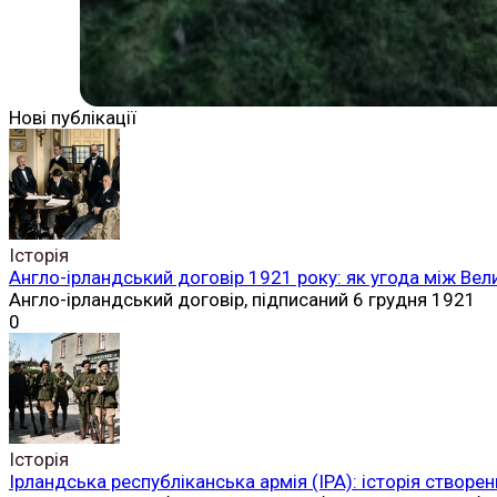
Нові публікації
Історія
Англо-ірландський договір 1921 року: як угода між Вел
Англо-ірландський договір, підписаний 6 грудня 1921
0
Історія
Ірландська республіканська армія (ІРА): історія створен