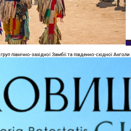
Іс
груп північно-західної Замбії та південно-східної Анголи