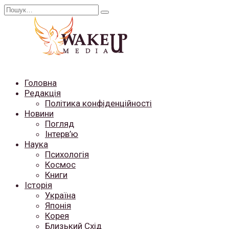
Перейти
Search
до
for:
вмісту
Головна
Редакція
Політика конфіденційності
Новини
Погляд
Інтерв’ю
Наука
Психологія
Космос
Книги
Історія
Україна
Японія
Корея
Близький Схід