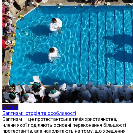
Історія
Баптизм: історія та особливості
Баптизм — це протестантська течія християнства,
члени якої поділяють основні переконання більшості
протестантів, але наполягають на тому, що хрещення