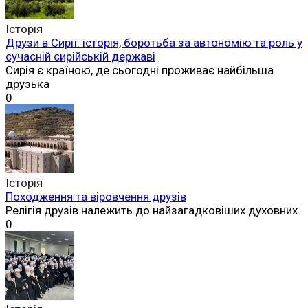
Історія
Друзи в Сирії: історія, боротьба за автономію та роль у
сучасній сирійській державі
Сирія є країною, де сьогодні проживає найбільша
друзька
0
Історія
Походження та віровчення друзів
Релігія друзів належить до найзагадковіших духовних
0