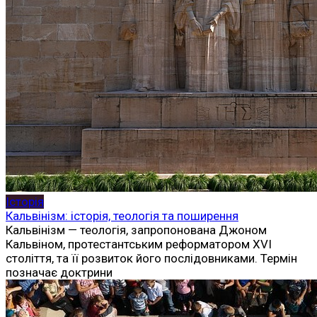
Історія
Кальвінізм: історія, теологія та поширення
Кальвінізм — теологія, запропонована Джоном
Кальвіном, протестантським реформатором XVI
століття, та її розвиток його послідовниками. Термін
позначає доктрини