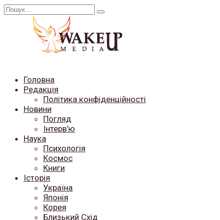
Перейти
Search
до
for:
вмісту
Головна
Редакція
Політика конфіденційності
Новини
Погляд
Інтерв’ю
Наука
Психологія
Космос
Книги
Історія
Україна
Японія
Корея
Близький Схід