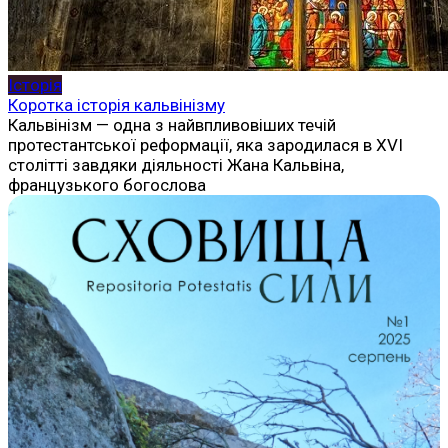
Історія
Коротка історія кальвінізму
Кальвінізм — одна з найвпливовіших течій
протестантської реформації, яка зародилася в XVI
столітті завдяки діяльності Жана Кальвіна,
французького богослова