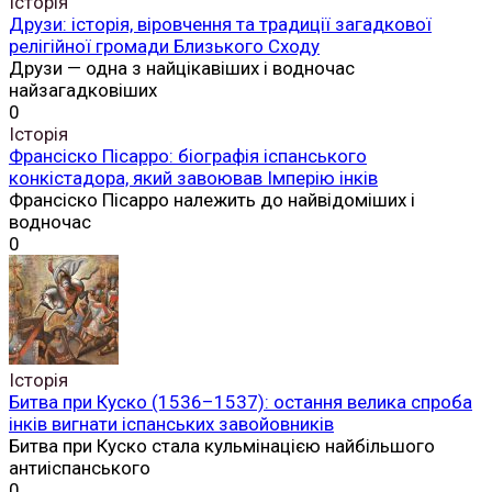
Історія
Друзи: історія, віровчення та традиції загадкової
релігійної громади Близького Сходу
Друзи — одна з найцікавіших і водночас
найзагадковіших
0
Історія
Франсіско Пісарро: біографія іспанського
конкістадора, який завоював Імперію інків
Франсіско Пісарро належить до найвідоміших і
водночас
0
Історія
Битва при Куско (1536–1537): остання велика спроба
інків вигнати іспанських завойовників
Битва при Куско стала кульмінацією найбільшого
антиіспанського
0