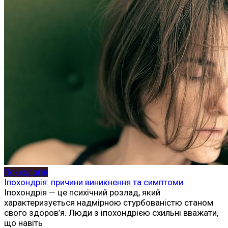
Психологія
Іпохондрія: причини виникнення та симптоми
Іпохондрія — це психічний розлад, який
характеризується надмірною стурбованістю станом
свого здоров’я. Люди з іпохондрією схильні вважати,
що навіть