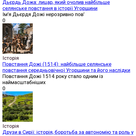
Дьєрдь Дожа: лицар, який очолив найбільше
селянське повстання в історії Угорщини
Ім’я Дьєрдя Дожі нерозривно пов’
0
Історія
Повстання Дожі (1514): найбільше селянське
повстання середньовічної Угорщини та його наслідки
Повстання Дожі 1514 року стало одним із
наймасштабніших
0
Історія
Друзи в Сирії: історія, боротьба за автономію та роль у