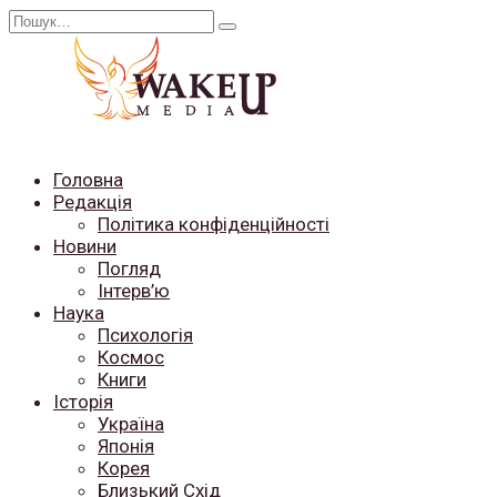
Перейти
Search
до
for:
вмісту
Головна
Редакція
Політика конфіденційності
Новини
Погляд
Інтерв’ю
Наука
Психологія
Космос
Книги
Історія
Україна
Японія
Корея
Близький Схід