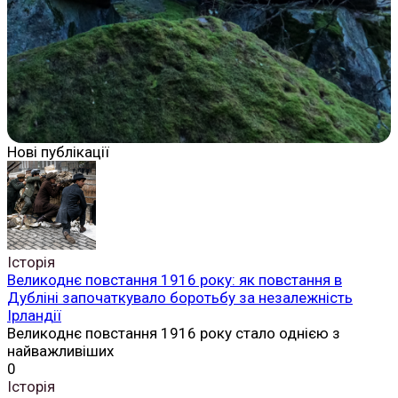
Нові публікації
Історія
Великоднє повстання 1916 року: як повстання в
Дубліні започаткувало боротьбу за незалежність
Ірландії
Великоднє повстання 1916 року стало однією з
найважливіших
0
Історія