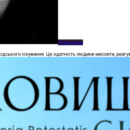
Психологія
юдського існування. Це здатність людини мислити, реагу