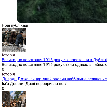
Нові публікації
Історія
Великоднє повстання 1916 року: як повстання в Дубліні
Великоднє повстання 1916 року стало однією з найваж
0
Історія
Дьєрдь Дожа: лицар, який очолив найбільше селянське 
Ім’я Дьєрдя Дожі нерозривно пов’
0