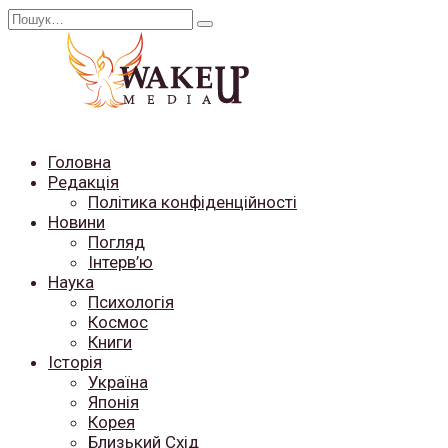
Перейти
Search
до
for:
вмісту
Головна
Редакція
Політика конфіденційності
Новини
Погляд
Інтерв’ю
Наука
Психологія
Космос
Книги
Історія
Україна
Японія
Корея
Близький Схід