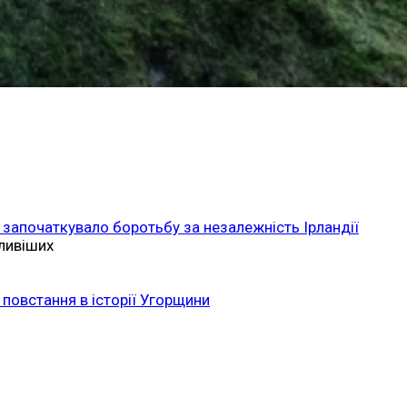
 започаткувало боротьбу за незалежність Ірландії
ливіших
повстання в історії Угорщини