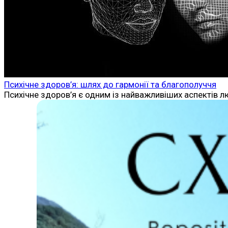
Психічне здоров’я: шлях до гармонії та благополуччя
Психічне здоров’я є одним із найважливіших аспектів л