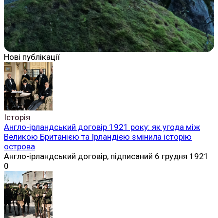
Нові публікації
Історія
Англо-ірландський договір 1921 року: як угода між
Великою Британією та Ірландією змінила історію
острова
Англо-ірландський договір, підписаний 6 грудня 1921
0