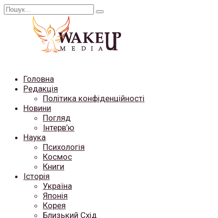
Перейти
Search
до
for:
вмісту
Головна
Редакція
Політика конфіденційності
Новини
Погляд
Інтерв’ю
Наука
Психологія
Космос
Книги
Історія
Україна
Японія
Корея
Близький Схід