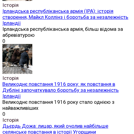
Історія
Ірландська республіканська армія (ІРА): історія
створення, Майкл Коллінз і боротьба за незалежність
Ірландії
Ірландська республіканська армія, більш відома за
абревіатурою
0
Історія
Великоднє повстання 1916 року: як повстання в
Дубліні започаткувало боротьбу за незалежність
Ірландії
Великоднє повстання 1916 року стало однією з
найважливіших
0
Історія
Дьєрдь Дожа: лицар, який очолив найбільше
селянське повстання в історії Угорщини