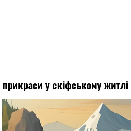
прикраси у скіфському житлі