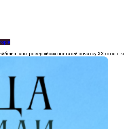
торія
найбільш контроверсійних постатей початку XX століття.