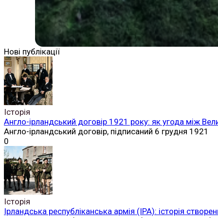
Нові публікації
Історія
Англо-ірландський договір 1921 року: як угода між Вел
Англо-ірландський договір, підписаний 6 грудня 1921
0
Історія
Ірландська республіканська армія (ІРА): історія створен