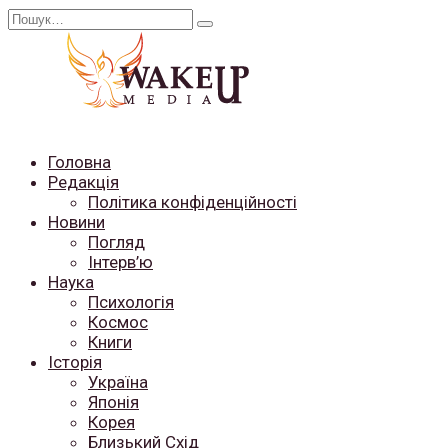
Перейти
Search
до
for:
вмісту
Головна
Редакція
Політика конфіденційності
Новини
Погляд
Інтерв’ю
Наука
Психологія
Космос
Книги
Історія
Україна
Японія
Корея
Близький Схід