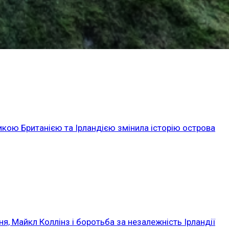
икою Британією та Ірландією змінила історію острова
ня, Майкл Коллінз і боротьба за незалежність Ірландії