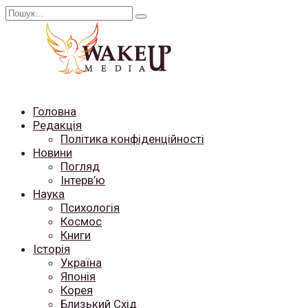
Перейти
Search
до
for:
вмісту
Головна
Редакція
Політика конфіденційності
Новини
Погляд
Інтерв’ю
Наука
Психологія
Космос
Книги
Історія
Україна
Японія
Корея
Близький Схід