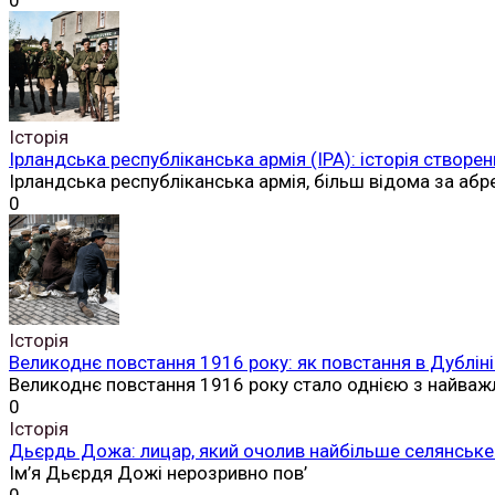
0
Історія
Ірландська республіканська армія (ІРА): історія створен
Ірландська республіканська армія, більш відома за аб
0
Історія
Великоднє повстання 1916 року: як повстання в Дубліні
Великоднє повстання 1916 року стало однією з найваж
0
Історія
Дьєрдь Дожа: лицар, який очолив найбільше селянське 
Ім’я Дьєрдя Дожі нерозривно пов’