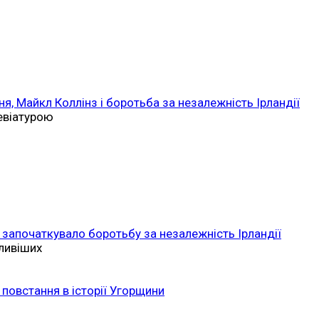
ня, Майкл Коллінз і боротьба за незалежність Ірландії
ревіатурою
 започаткувало боротьбу за незалежність Ірландії
ливіших
повстання в історії Угорщини