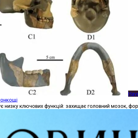
Нау
тонкощі
ує низку ключових функцій: захищає головний мозок, фор