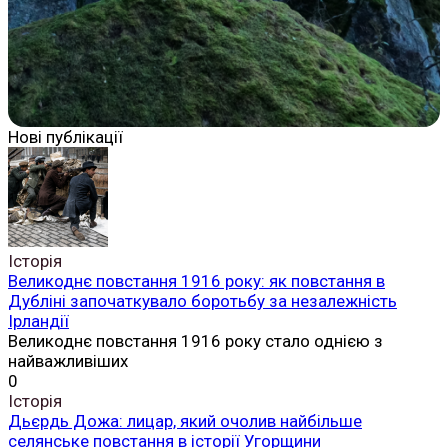
Нові публікації
Історія
Великоднє повстання 1916 року: як повстання в
Дубліні започаткувало боротьбу за незалежність
Ірландії
Великоднє повстання 1916 року стало однією з
найважливіших
0
Історія
Дьєрдь Дожа: лицар, який очолив найбільше
селянське повстання в історії Угорщини