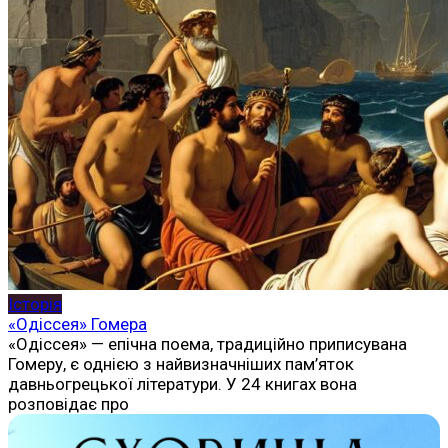
Історія
«Одіссея» Гомера
«Одіссея» — епічна поема, традиційно приписувана
Гомеру, є однією з найвизначніших пам’яток
давньогрецької літератури. У 24 книгах вона
розповідає про