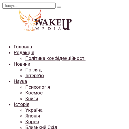
Перейти
Search
до
for:
вмісту
Головна
Редакція
Політика конфіденційності
Новини
Погляд
Інтерв’ю
Наука
Психологія
Космос
Книги
Історія
Україна
Японія
Корея
Близький Схід