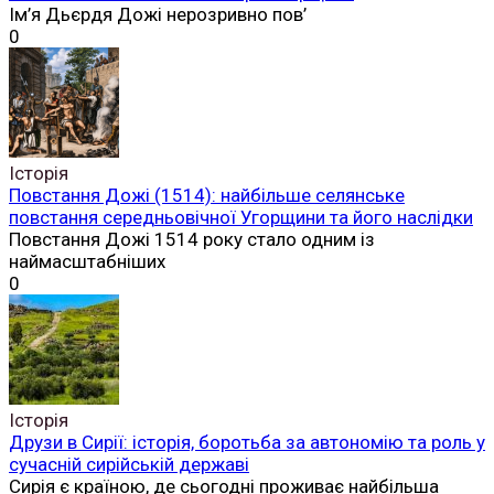
Ім’я Дьєрдя Дожі нерозривно пов’
0
Історія
Повстання Дожі (1514): найбільше селянське
повстання середньовічної Угорщини та його наслідки
Повстання Дожі 1514 року стало одним із
наймасштабніших
0
Історія
Друзи в Сирії: історія, боротьба за автономію та роль у
сучасній сирійській державі
Сирія є країною, де сьогодні проживає найбільша