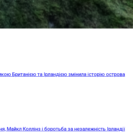
икою Британією та Ірландією змінила історію острова
ня, Майкл Коллінз і боротьба за незалежність Ірландії