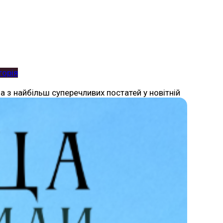
торія
на з найбільш суперечливих постатей у новітній