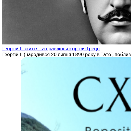
Георгій II: життя та правління короля Греції
Георгій II (народився 20 липня 1890 року в Татої, побли