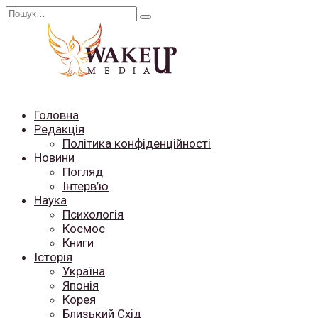
Перейти
Search
до
for:
вмісту
Головна
Редакція
Політика конфіденційності
Новини
Погляд
Інтерв’ю
Наука
Психологія
Космос
Книги
Історія
Україна
Японія
Корея
Близький Схід