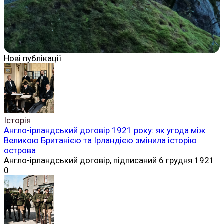
Нові публікації
Історія
Англо-ірландський договір 1921 року: як угода між
Великою Британією та Ірландією змінила історію
острова
Англо-ірландський договір, підписаний 6 грудня 1921
0