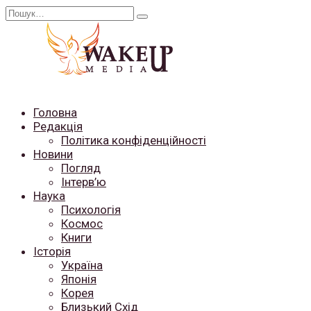
Перейти
Search
до
for:
вмісту
Головна
Редакція
Політика конфіденційності
Новини
Погляд
Інтерв’ю
Наука
Психологія
Космос
Книги
Історія
Україна
Японія
Корея
Близький Схід