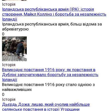
Історія
Ірландська республіканська армія (ІРА): історія
створення, Майкл Коллінз і боротьба за незалежність
Ірландії
Ірландська республіканська армія, більш відома за
абревіатурою
0
Історія
Великоднє повстання 1916 року: як повстання в
Дубліні започаткувало боротьбу за незалежність
Ірландії
Великоднє повстання 1916 року стало однією з
найважливіших
0
Історія
Дьєрдь Дожа: лицар, який очолив найбільше
селянське повстання в історії Угорщини