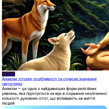
Історія
Анімізм: історія, особливості та сучасне значення
світогляду
Анімізм — це одна з найдавніших форм релігійних
уявлень, яка ґрунтується на вірі в існування незліченної
кількості духовних істот, що впливають на життя
людей.