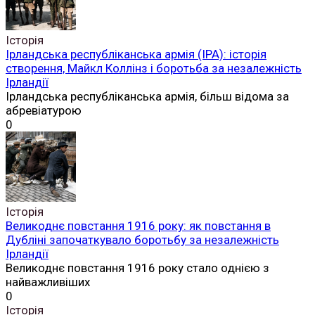
Історія
Ірландська республіканська армія (ІРА): історія
створення, Майкл Коллінз і боротьба за незалежність
Ірландії
Ірландська республіканська армія, більш відома за
абревіатурою
0
Історія
Великоднє повстання 1916 року: як повстання в
Дубліні започаткувало боротьбу за незалежність
Ірландії
Великоднє повстання 1916 року стало однією з
найважливіших
0
Історія