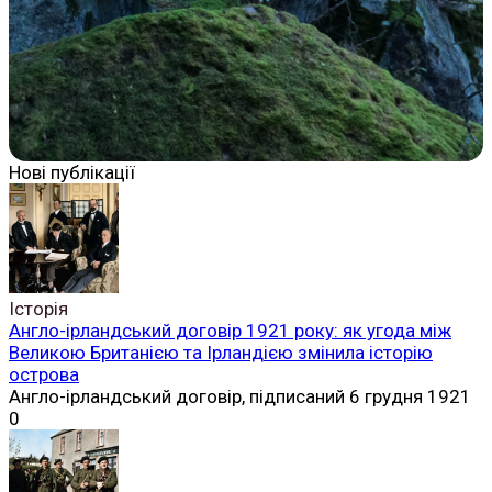
Нові публікації
Історія
Англо-ірландський договір 1921 року: як угода між
Великою Британією та Ірландією змінила історію
острова
Англо-ірландський договір, підписаний 6 грудня 1921
0