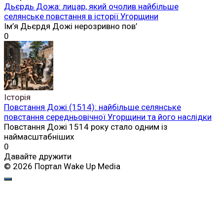
Дьєрдь Дожа: лицар, який очолив найбільше
селянське повстання в історії Угорщини
Ім’я Дьєрдя Дожі нерозривно пов’
0
Історія
Повстання Дожі (1514): найбільше селянське
повстання середньовічної Угорщини та його наслідки
Повстання Дожі 1514 року стало одним із
наймасштабніших
0
Давайте дружити
© 2026 Портал Wake Up Media