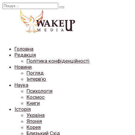
Перейти
Search
до
for:
вмісту
Головна
Редакція
Політика конфіденційності
Новини
Погляд
Інтерв’ю
Наука
Психологія
Космос
Книги
Історія
Україна
Японія
Корея
Близький Схід